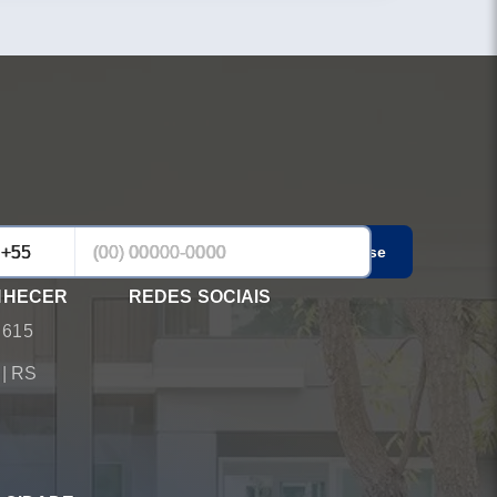
Cadastrar-se
NHECER
REDES SOCIAIS
 615
á
|
RS