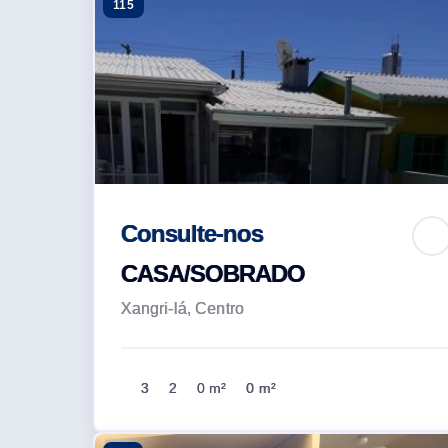
115
Consulte-nos
CASA/SOBRADO
Xangri-lá, Centro
3
2
0 m²
0 m²