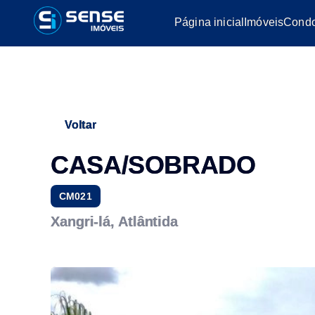
Página inicial
Imóveis
Condo
Voltar
CASA/SOBRADO
CM021
Xangri-lá, Atlântida