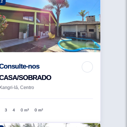
12
Consulte-nos
CASA/SOBRADO
Xangri-lá, Centro
3
4
0 m²
0 m²