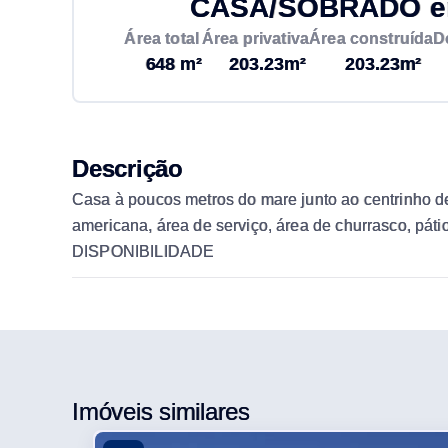
CASA/SOBRADO em 
Área total
Área privativa
Área construída
D
648 m²
203.23m²
203.23m²
Descrição
Casa à poucos metros do mare junto ao centrinho de 
americana, área de serviço, área de churrasco
DISPONIBILIDADE
Imóveis similares