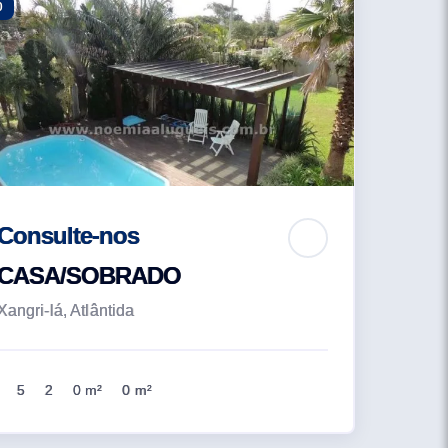
0
Consulte-nos
CASA/SOBRADO
Xangri-lá, Atlântida
5
2
0 m²
0 m²