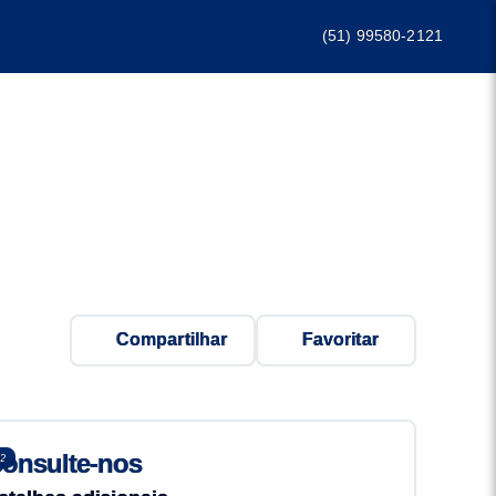
(51) 99580-2121
Compartilhar
Favoritar
onsulte-nos
2