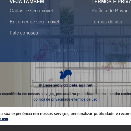
VEJA TAMBÉM
TERMOS E PRIV
Cadastre seu imóvel
Política de Privac
Encomende seu imóvel
Termos de uso
Fale conosco
CRECI
26441J
© Desenvolvido pela
agil.net
experiência em nossos serviços, personalizar publicidade e recomendar conteú
política de privacidade
e
termos de uso
 sua experiência em nossos serviços, personalizar publicidade e recome
e uso
.