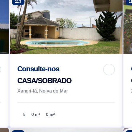
113
1
Consulte-nos
CASA/SOBRADO
Xangri-lá, Noiva do Mar
5
0 m²
0 m²