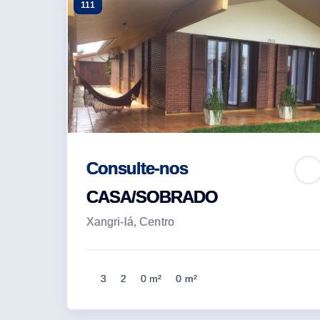
111
Consulte-nos
CASA/SOBRADO
Xangri-lá, Centro
3
2
0 m²
0 m²