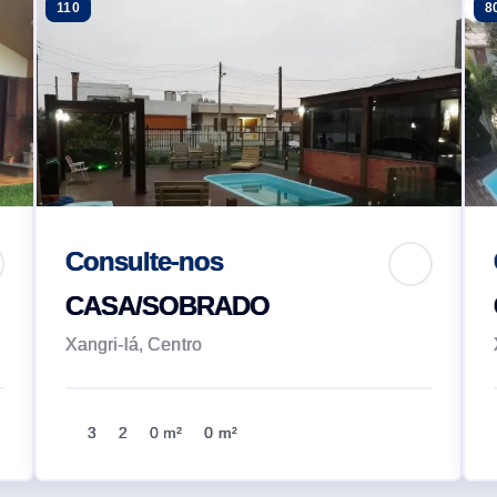
110
8
Consulte-nos
CASA/SOBRADO
Xangri-lá, Centro
3
2
0 m²
0 m²