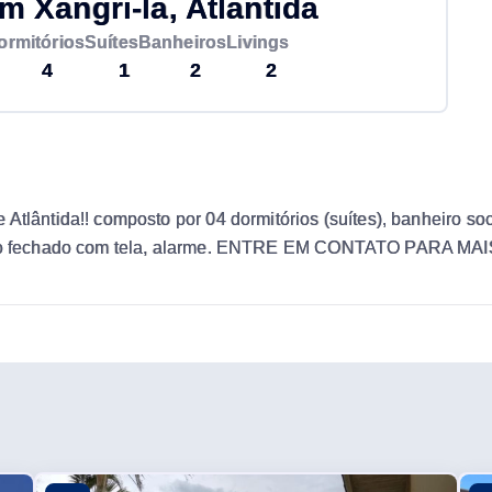
Xangri-lá, Atlântida
ormitórios
Suítes
Banheiros
Livings
4
1
2
2
Atlântida!! composto por 04 dormitórios (suítes), banheiro soc
, pátio fechado com tela, alarme. ENTRE EM CONTATO PAR