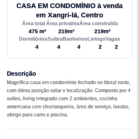
CASA EM CONDOMÍNIO à venda
em Xangri-lá, Centro
Área total
Área privativa
Área construída
475 m²
219m²
219m²
Dormitórios
Suítes
Banheiros
Livings
Vagas
4
4
4
2
2
Descrição
Magnífica casa em condomínio fechado no litoral norte,
com ótima posição solar e localização. Composto por 4
suítes, living integrado com 2 ambientes, cozinha
americana com churrasqueira, área de serviço, lavabo,
abrigo para carro e piscina.