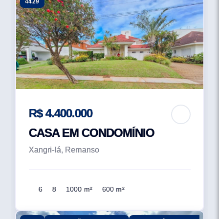
4429
QUADRA DE PADEL
QUADRA DE TÊNIS
QUADRA DE TÊNIS DE SAIBRO
QUADRA POLIESPORTIVA
QUIOSQUE
SALÃO DE FESTAS
SAUNA
VESTIÁRIO
R$ 4.400.000
CASA EM CONDOMÍNIO
Xangri-lá, Remanso
6
8
1000 m²
600 m²