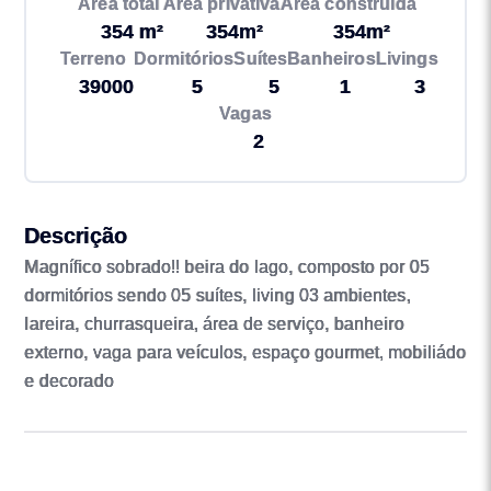
Área total
Área privativa
Área construída
354 m²
354m²
354m²
Terreno
Dormitórios
Suítes
Banheiros
Livings
39000
5
5
1
3
Vagas
2
Descrição
Magnífico sobrado!! beira do lago, composto por 05
dormitórios sendo 05 suítes, living 03 ambientes,
lareira, churrasqueira, área de serviço, banheiro
externo, vaga para veículos, espaço gourmet, mobiliádo
e decorado