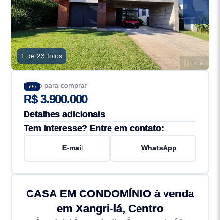
1 de 23 fotos
Preço para comprar
596
R$ 3.900.000
Detalhes adicionais
Tem interesse? Entre em contato:
E-mail
WhatsApp
CASA EM CONDOMÍNIO à venda
em Xangri-lá, Centro