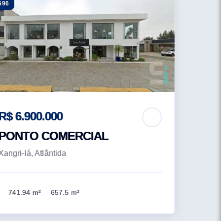
596
R$ 6.900.000
PONTO COMERCIAL
Xangri-lá, Atlântida
741.94 m²
657.5 m²