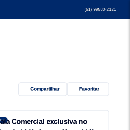
(51) 99580-2121
Compartilhar
Favoritar
ala Comercial exclusiva no
696