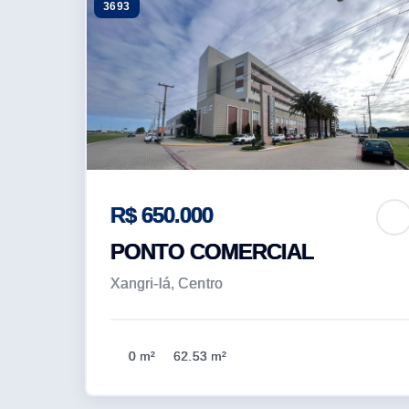
3693
R$ 650.000
PONTO COMERCIAL
Xangri-lá, Centro
0 m²
62.53 m²