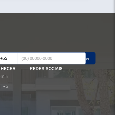
Cadastrar-se
NHECER
REDES SOCIAIS
 615
á
|
RS