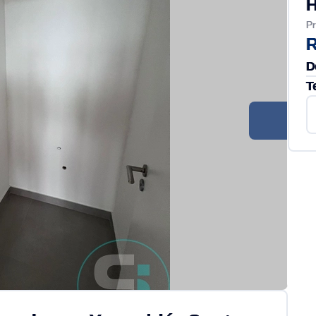
H
Pr
R
D
T