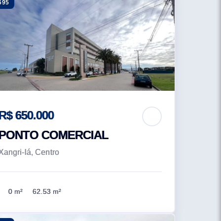
695
R$ 650.000
PONTO COMERCIAL
Xangri-lá, Centro
0 m²
62.53 m²