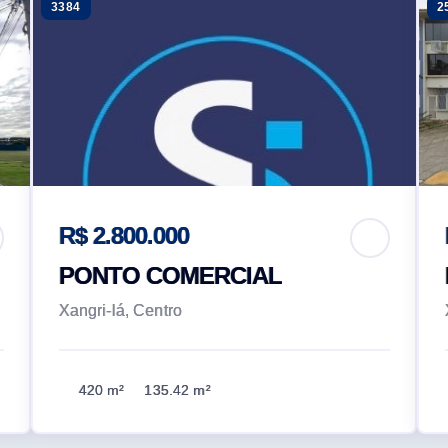
3384
2
R$ 2.800.000
PONTO COMERCIAL
Xangri-lá, Centro
420 m²
135.42 m²