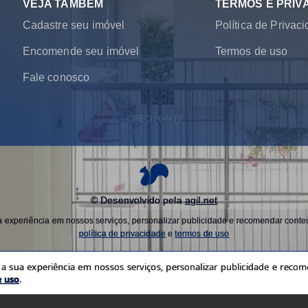
VEJA TAMBÉM
TERMOS E PRIV
Cadastre seu imóvel
Política de Privac
Encomende seu imóvel
Termos de uso
Fale conosco
CRECI
26441J
© Desenvolvido pela
agil.net
experiência em nossos serviços, personalizar publicidade e recomendar conteú
política de privacidade
e
termos de uso
 sua experiência em nossos serviços, personalizar publicidade e recome
e uso
.