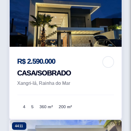
R$ 2.590.000
CASA/SOBRADO
Xangri-lá, Rainha do Mar
4
5
360 m²
200 m²
4411