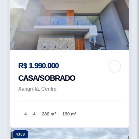
R$ 1.990.000
CASA/SOBRADO
Xangri-lá, Centro
4
4
286 m²
190 m²
4388