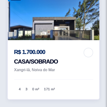
R$ 1.700.000
CASA/SOBRADO
Xangri-lá, Noiva do Mar
4
3
0 m²
171 m²