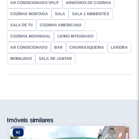
AR CONDICIONADO SPLIT
ARMÁRIOS DE COZINHA
COZINHA MONTADA
SALA
SALA 2 AMBIENTES
SALA DE TV
COZINHA AMERICANA
COZINHA INDIVIDUAL
LIVING INTEGRADO
AR CONDICIONADO
BAR
CHURRASQUEIRA
LAREIRA
MOBILIADO
SALA DE JANTAR
Imóveis similares
92