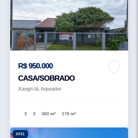
R$ 950.000
CASA/SOBRADO
Xangri-lá, Arpoador
3
3
360 m²
176 m²
4351