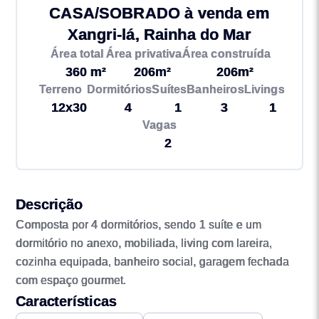
CASA/SOBRADO à venda em
Xangri-lá, Rainha do Mar
Área total
Área privativa
Área construída
360 m²
206m²
206m²
Terreno
Dormitórios
Suítes
Banheiros
Livings
12x30
4
1
3
1
Vagas
2
Descrição
Composta por 4 dormitórios, sendo 1 suíte e um
dormitório no anexo, mobiliada, living com lareira,
cozinha equipada, banheiro social, garagem fechada
com espaço gourmet.
Características