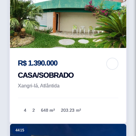
R$ 1.390.000
CASA/SOBRADO
Xangri-lá, Atlântida
4
2
648 m²
203.23 m²
4415