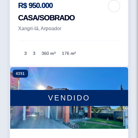
R$ 950.000
CASA/SOBRADO
Xangri-lá, Arpoador
3
3
360 m²
176 m²
4351
VENDIDO