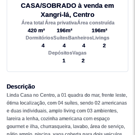
CASA/SOBRADO à venda em
Xangri-lá, Centro
Área total
Área privativa
Área construída
420 m²
196m²
196m²
Dormitórios
Suítes
Banheiros
Livings
4
4
4
2
Depósitos
Vagas
1
2
Descrição
Linda Casa no Centro, a 01 quadra do mar, frente leste,
ótima localização, com 04 suítes, sendo 02 americanas
e duas individuais, amplo living com 03 ambientes,
lareira a lenha, cozinha americana com espaço
gourmet e ilha, churrasqueira, lavabo, área de serviço,
pátio amplo, piscina, vaga coberta para dois veiculos.