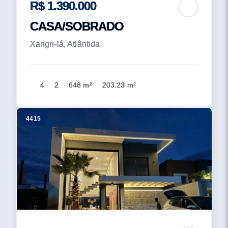
R$ 1.390.000
CASA/SOBRADO
Xangri-lá, Atlântida
4
2
648 m²
203.23 m²
4415