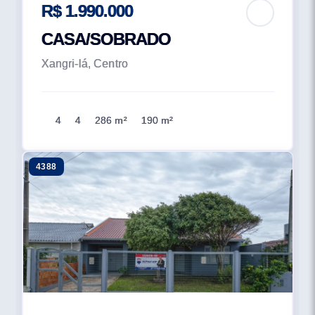
R$ 1.990.000
CASA/SOBRADO
Xangri-lá, Centro
4
4
286 m²
190 m²
4388