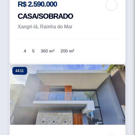
R$ 2.590.000
CASA/SOBRADO
Xangri-lá, Rainha do Mar
4
5
360 m²
200 m²
4411