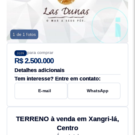
1 de 1 fotos
Preço para comprar
3189
R$ 2.500.000
Detalhes adicionais
Tem interesse? Entre em contato:
E-mail
WhatsApp
TERRENO à venda em Xangri-lá,
Centro