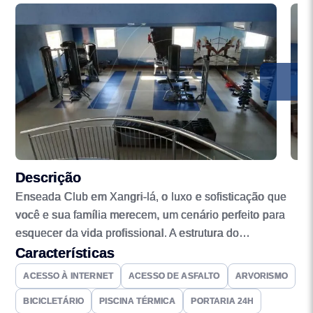
Descrição
Enseada Club em Xangri-lá, o luxo e sofisticação que
você e sua família merecem, um cenário perfeito para
esquecer da vida profissional. A estrutura do
empreendimento vai ajudar você e sua família a
Características
residirem com tranquilidade, segurança e privacidade.
ACESSO À INTERNET
ACESSO DE ASFALTO
ARVORISMO
Uma surpreendente infraestrutura de lazer, para
BICICLETÁRIO
PISCINA TÉRMICA
PORTARIA 24H
comodidade o ano todo. Pórtico principal com portaria