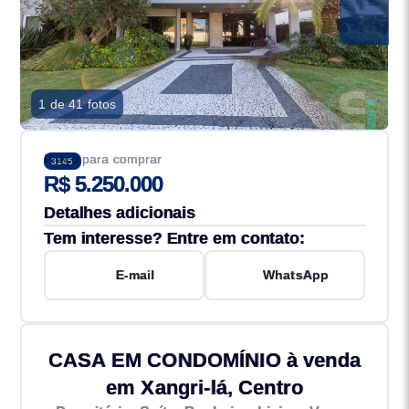
1 de 41 fotos
Preço para comprar
3145
R$ 5.250.000
Detalhes adicionais
Tem interesse? Entre em contato:
E-mail
WhatsApp
CASA EM CONDOMÍNIO à venda
em Xangri-lá, Centro