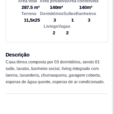
Área total
Área privativa
Área construída
287.5 m²
140m²
140m²
Terreno
Dormitórios
Suítes
Banheiros
11,5x25
3
1
3
Livings
Vagas
2
2
Descrição
Casa térrea composta por 03 dormitórios, sendo 01
suíte, lavabo, banheiro social, living integrado com
lareira, lavanderia, churrasqueira, garagem coberta,
esperas de água quente, esperas de ar condicionado.