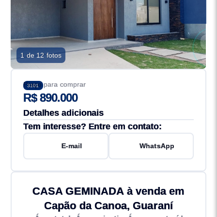
1 de 12 fotos
Preço para comprar
3101
R$ 890.000
Detalhes adicionais
Tem interesse? Entre em contato:
E-mail
WhatsApp
CASA GEMINADA à venda em
Capão da Canoa, Guaraní