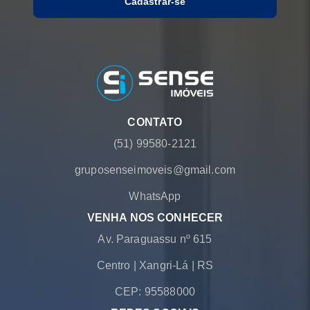
Cadastrar-se
CONTATO
(51) 99580-2121
gruposenseimoveis@gmail.com
WhatsApp
VENHA NOS CONHECER
Av. Paraguassu nº 615
Centro
|
Xangri-Lá
|
RS
CEP: 95588000