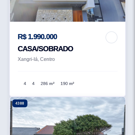
R$ 1.990.000
CASA/SOBRADO
Xangri-lá, Centro
4
4
286 m²
190 m²
4388