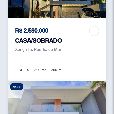
R$ 2.590.000
CASA/SOBRADO
Xangri-lá, Rainha do Mar
4
5
360 m²
200 m²
4411