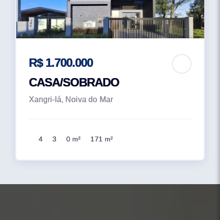
R$ 1.700.000
CASA/SOBRADO
Xangri-lá, Noiva do Mar
4
3
0 m²
171 m²