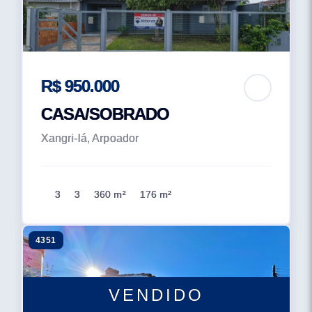
R$ 950.000
CASA/SOBRADO
Xangri-lá, Arpoador
3
3
360 m²
176 m²
4351
VENDIDO