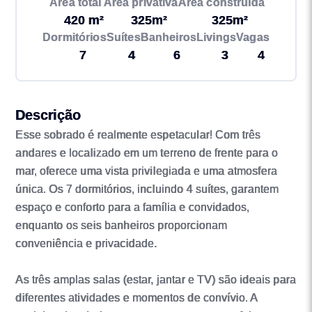
Área total
Área privativa
Área construída
420 m²
325m²
325m²
Dormitórios
Suítes
Banheiros
Livings
Vagas
7
4
6
3
4
Descrição
Esse sobrado é realmente espetacular! Com três
andares e localizado em um terreno de frente para o
mar, oferece uma vista privilegiada e uma atmosfera
única. Os 7 dormitórios, incluindo 4 suítes, garantem
espaço e conforto para a família e convidados,
enquanto os seis banheiros proporcionam
conveniência e privacidade.
As três amplas salas (estar, jantar e TV) são ideais para
diferentes atividades e momentos de convívio. A