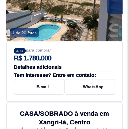
1 de 20 fotos
Preço para comprar
3063
R$ 1.780.000
Detalhes adicionais
Tem interesse? Entre em contato:
E-mail
WhatsApp
CASA/SOBRADO à venda em
Xangri-lá, Centro