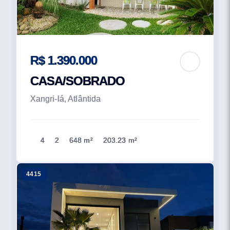
R$ 1.390.000
CASA/SOBRADO
Xangri-lá, Atlântida
4
2
648 m²
203.23 m²
4415