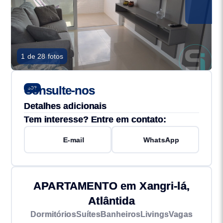
1 de 28 fotos
Consulte-nos
303
Detalhes adicionais
Tem interesse? Entre em contato:
E-mail
WhatsApp
APARTAMENTO em Xangri-lá,
Atlântida
Dormitórios
Suítes
Banheiros
Livings
Vagas