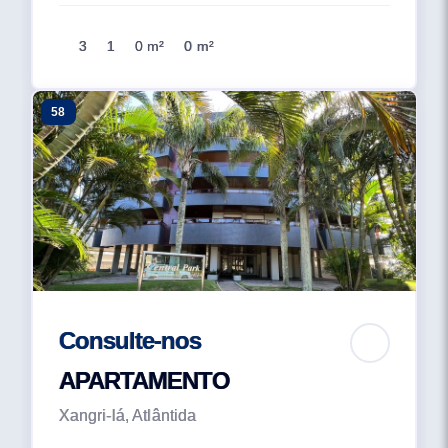
3
1
0 m²
0 m²
58
Consulte-nos
APARTAMENTO
Xangri-lá, Atlântida