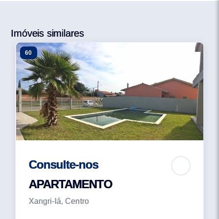
Salão de Festas; -Sunset Lounge; -Gourmeteria; -
Fitness; -Piscina Adulto, Infantil, Prainha e Solarium; -
Sauna seca -SPA; -Piscina Térmica; -Sala de Jogos;
Imóveis similares
No endereço mais nobre da Avenida Central de
60
Atlântida, junto aos luxuosos Condomínios Fechados.
Apartamentos de 2 dormitórios com suíte Área total de
119m² a 128m² 86m² a 92m² privativos 1 vaga de
estacionamento Apartamentos de 3 dormitórios com
suíte Área total de 161m² a 174m² 117m² a 126m²
privativos 2 vagas de estacionamento
Consulte-nos
APARTAMENTO
Xangri-lá, Centro