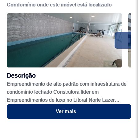
Condomínio onde este imóvel está localizado
Descrição
Empreendimento de alto padrão com infraestrutura de
condomínio fechado Construtora líder em
Empreendimentos de luxo no Litoral Norte Lazer
completo e segurança para toda sua família com baixo
Ver mais
custo condominial. Todo o conforto que você merece: -
Portaria 24hs com guarita blindada; -Vestiário de
serviço; -Bicicletário; -Playground; -Brinquedoteca; -