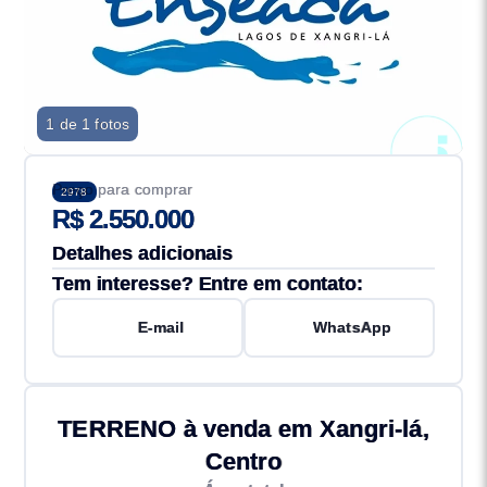
1 de 1 fotos
Preço para comprar
2978
R$ 2.550.000
Detalhes adicionais
Tem interesse? Entre em contato:
E-mail
WhatsApp
TERRENO à venda em Xangri-lá,
Centro