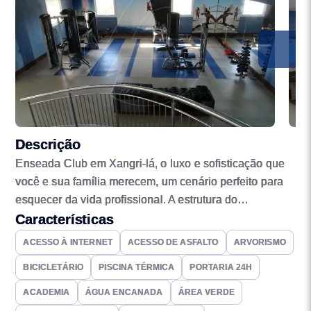
Descrição
Enseada Club em Xangri-lá, o luxo e sofisticação que
você e sua família merecem, um cenário perfeito para
esquecer da vida profissional. A estrutura do
empreendimento vai ajudar você e sua família a
Características
residirem com tranquilidade, segurança e privacidade.
ACESSO À INTERNET
ACESSO DE ASFALTO
ARVORISMO
Uma surpreendente infraestrutura de lazer, para
BICICLETÁRIO
PISCINA TÉRMICA
PORTARIA 24H
comodidade o ano todo. Pórtico principal com portaria
e vigilância 24h, lounge da piscina com sala de jogos,
ACADEMIA
ÁGUA ENCANADA
ÁREA VERDE
restaurante e brinquedoteca. Piscina aquecida, fitness