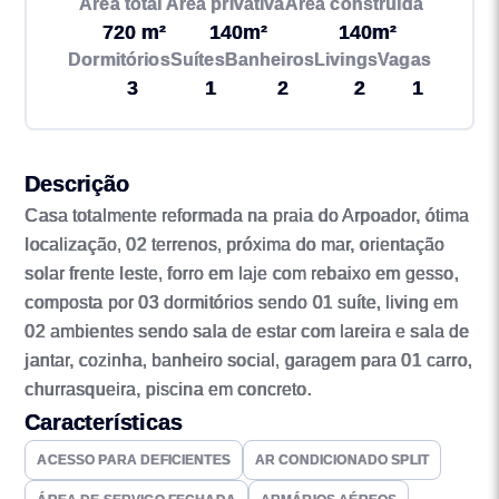
Área total
Área privativa
Área construída
720 m²
140m²
140m²
Dormitórios
Suítes
Banheiros
Livings
Vagas
3
1
2
2
1
Descrição
Casa totalmente reformada na praia do Arpoador, ótima
localização, 02 terrenos, próxima do mar, orientação
solar frente leste, forro em laje com rebaixo em gesso,
composta por 03 dormitórios sendo 01 suíte, living em
02 ambientes sendo sala de estar com lareira e sala de
jantar, cozinha, banheiro social, garagem para 01 carro,
churrasqueira, piscina em concreto.
Características
ACESSO PARA DEFICIENTES
AR CONDICIONADO SPLIT