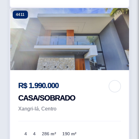
4411
R$ 1.990.000
CASA/SOBRADO
Xangri-lá, Centro
4
4
286 m²
190 m²