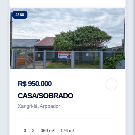
4388
R$ 950.000
CASA/SOBRADO
Xangri-lá, Arpoador
3
3
360 m²
176 m²