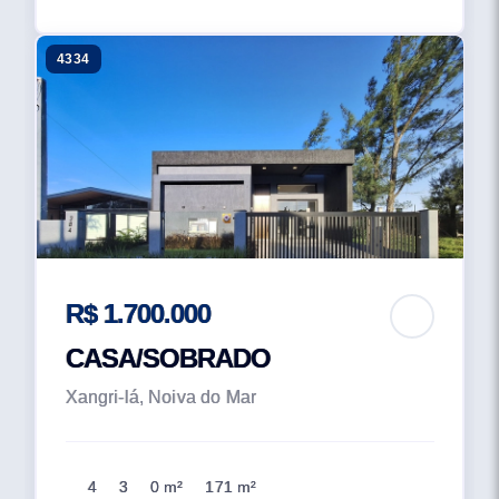
4334
R$ 1.700.000
CASA/SOBRADO
Xangri-lá, Noiva do Mar
4
3
0 m²
171 m²