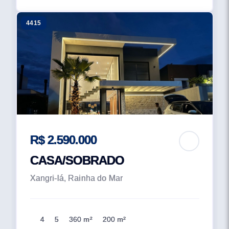
4415
R$ 2.590.000
CASA/SOBRADO
Xangri-lá, Rainha do Mar
4
5
360 m²
200 m²