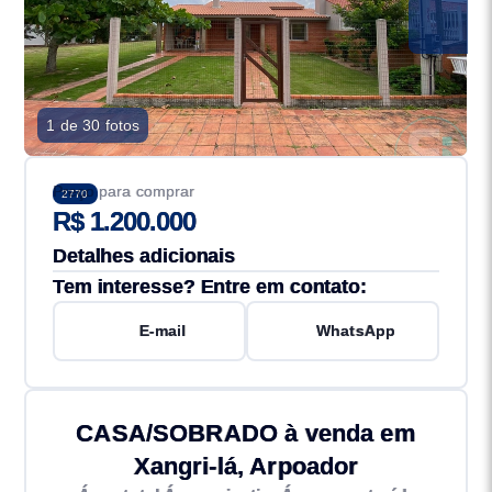
1 de 30 fotos
Preço para comprar
2770
R$ 1.200.000
Detalhes adicionais
Tem interesse? Entre em contato:
E-mail
WhatsApp
CASA/SOBRADO à venda em
Xangri-lá, Arpoador