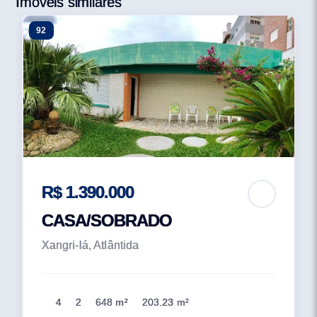
Imóveis similares
92
R$ 1.390.000
CASA/SOBRADO
Xangri-lá, Atlântida
4
2
648 m²
203.23 m²