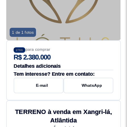
1 de 1 fotos
Preço para comprar
2763
R$ 2.380.000
Detalhes adicionais
Tem interesse? Entre em contato:
E-mail
WhatsApp
TERRENO à venda em Xangri-lá,
Atlântida