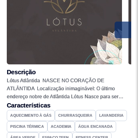
Descrição
Lótus Atlântida NASCE NO CORAÇÃO DE
ATLÂNTIDA Localização inimaginável: O último
endereço nobre de Atlântida Lótus Nasce para ser
Atlântida em sua verdadeira essência Um condomínio
Características
exclusivo que privilegia a privacidade São apenas 166
AQUECIMENTO À GÁS
CHURRASQUEIRA
LAVANDERIA
lotes, que ocupam 08 ha de um todo de 17 ha. Os lotes
PISCINA TÉRMICA
ACADEMIA
ÁGUA ENCANADA
possuem 450m² ou mais de área privativa, com 15
metros de testada. Pórtico com guarita e controle de
ÁREA VERDE
ESPAÇO TEEN
FITNESS CENTER