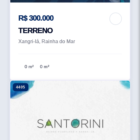
R$ 300.000
TERRENO
Xangri-lá, Rainha do Mar
0 m²
0 m²
4405