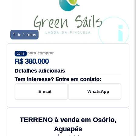
1 de 1 fotos
Preço para comprar
2642
R$ 380.000
Detalhes adicionais
Tem interesse? Entre em contato:
E-mail
WhatsApp
TERRENO à venda em Osório,
Aguapés