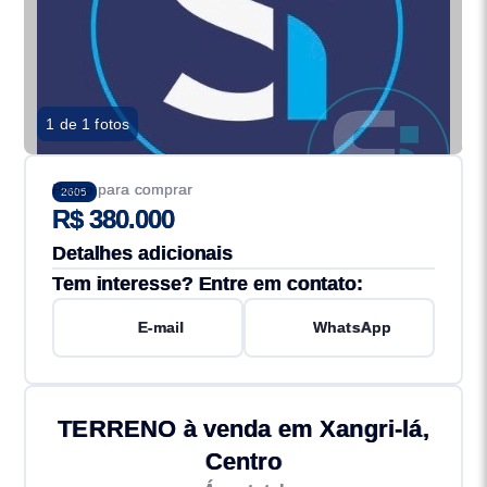
1 de 1 fotos
Preço para comprar
2605
R$ 380.000
Detalhes adicionais
Tem interesse? Entre em contato:
E-mail
WhatsApp
TERRENO à venda em Xangri-lá,
Centro