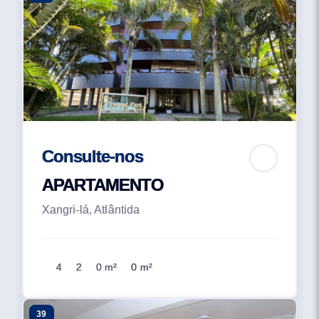
Consulte-nos
APARTAMENTO
Xangri-lá, Atlântida
4
2
0 m²
0 m²
39