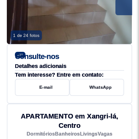
1 de 24 fotos
Consulte-nos
260
Detalhes adicionais
Tem interesse? Entre em contato:
E-mail
WhatsApp
APARTAMENTO em Xangri-lá,
Centro
Dormitórios
Banheiros
Livings
Vagas