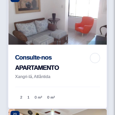
Consulte-nos
APARTAMENTO
Xangri-lá, Atlântida
2
1
0 m²
0 m²
23