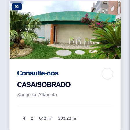
92
Consulte-nos
CASA/SOBRADO
Xangri-lá, Atlântida
4
2
648 m²
203.23 m²