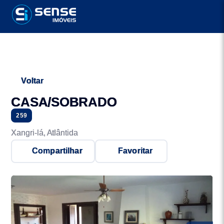
Voltar
CASA/SOBRADO
259
Xangri-lá, Atlântida
Compartilhar
Favoritar