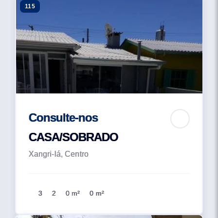
115
Consulte-nos
CASA/SOBRADO
Xangri-lá, Centro
3
2
0 m²
0 m²