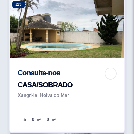
113
Consulte-nos
CASA/SOBRADO
Xangri-lá, Noiva do Mar
5
0 m²
0 m²