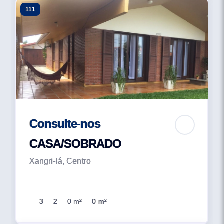
111
Consulte-nos
CASA/SOBRADO
Xangri-lá, Centro
3
2
0 m²
0 m²