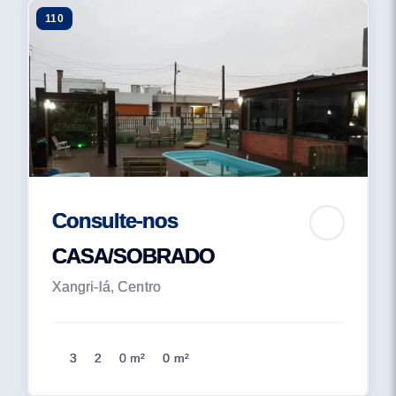
110
Consulte-nos
CASA/SOBRADO
Xangri-lá, Centro
3
2
0 m²
0 m²