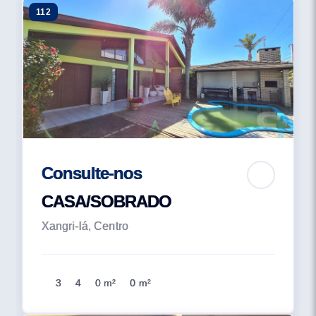
112
Consulte-nos
CASA/SOBRADO
Xangri-lá, Centro
3
4
0 m²
0 m²