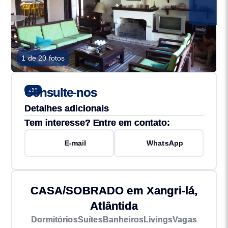
1 de 20 fotos
Consulte-nos
259
Detalhes adicionais
Tem interesse? Entre em contato:
E-mail
WhatsApp
CASA/SOBRADO em Xangri-lá,
Atlântida
Dormitórios
Suítes
Banheiros
Livings
Vagas