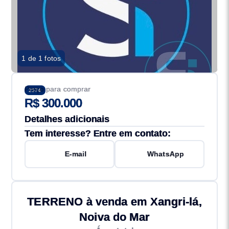
1 de 1 fotos
Preço para comprar
2574
R$ 300.000
Detalhes adicionais
Tem interesse? Entre em contato:
E-mail
WhatsApp
TERRENO à venda em Xangri-lá,
Noiva do Mar