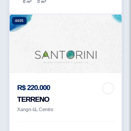
0 m²
0 m²
4405
R$ 220.000
TERRENO
Xangri-lá, Centro