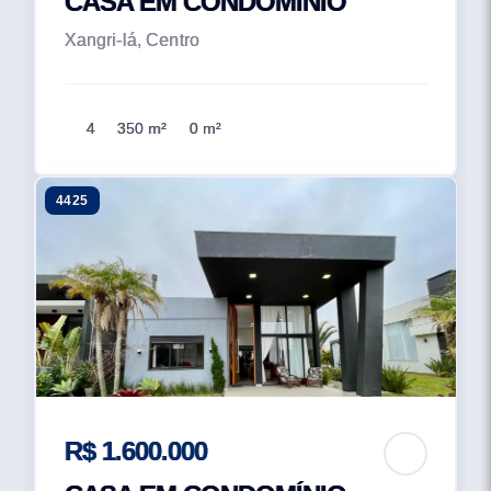
CASA EM CONDOMÍNIO
Xangri-lá, Centro
4
350 m²
0 m²
4425
R$ 1.600.000