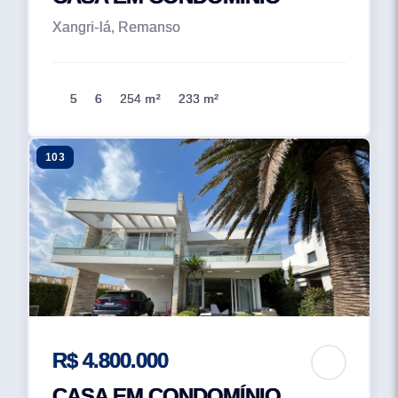
Xangri-lá, Remanso
5
6
254 m²
233 m²
103
R$ 4.800.000
CASA EM CONDOMÍNIO