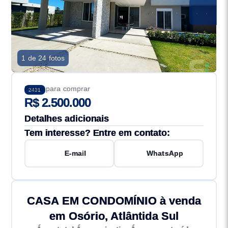
1 de 24 fotos
Preço para comprar
2431
R$ 2.500.000
Detalhes adicionais
Tem interesse? Entre em contato:
E-mail
WhatsApp
CASA EM CONDOMÍNIO à venda
em Osório, Atlântida Sul