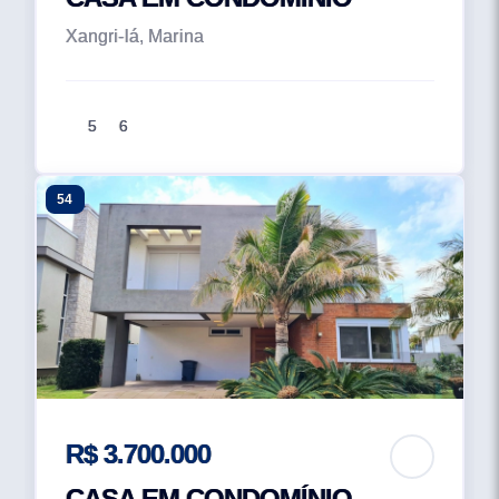
Xangri-lá, Marina
5
6
54
R$ 3.700.000
CASA EM CONDOMÍNIO