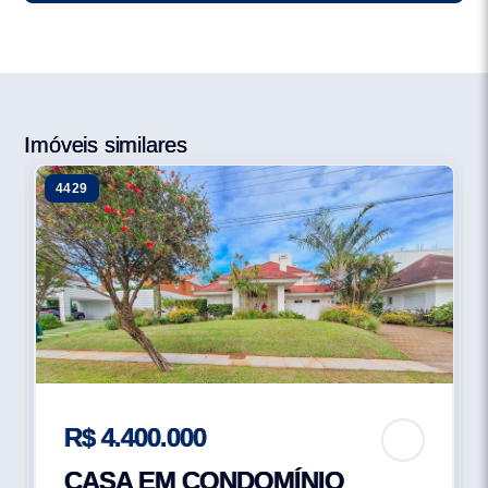
liberdade, segurança e muita qualidade de vida para o
seu cliente. Foi lançado em 2011 e possui uma área de
mais de 46 hectares, possui + de 300 terrenos com
metragens a partir de 600 m² prontos para construir.
Conta com essas opções -Área completa com deck -
Imóveis similares
Rampa de acesso -Trapiche flutuante -Piscina interna e
4429
externa -Salão de festas -Churrasqueiras e vestiários -
Quadras de tênis com saibro -Quadras poliesportivas -
Campos de futebol -Pista de skate -Cancha de bocha -
Minigolfe -Salão de festas completo -Sala de jogos
-Área Kids -Piscinas externas para adultos e crianças -
Piscinas interna térmica -Saunas -Academia -Garagens
fechadas -Infraestrutura para guardar equipamentos -
Lanchas e jet skis -Lago-Ilha -Pista de caminhada
-Área de contemplação e mais 50% de área preservada
R$ 4.400.000
CASA EM CONDOMÍNIO