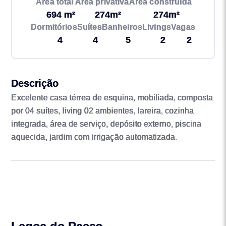
Área total
Área privativa
Área construída
694 m²
274m²
274m²
Dormitórios
Suítes
Banheiros
Livings
Vagas
4
4
5
2
2
Descrição
Excelente casa térrea de esquina, mobiliada, composta
por 04 suítes, living 02 ambientes, lareira, cozinha
integrada, área de serviço, depósito externo, piscina
aquecida, jardim com irrigação automatizada.