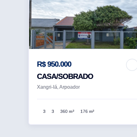
R$ 950.000
CASA/SOBRADO
Xangri-lá, Arpoador
3
3
360 m²
176 m²