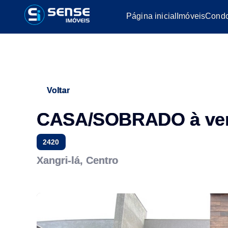
Página inicial
Imóveis
Condo
Voltar
CASA/SOBRADO à ve
2420
Xangri-lá, Centro