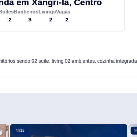
a em Xangri-lá, Centro
Suítes
Banheiros
Livings
Vagas
2
3
2
2
órios sendo 02 suíte, living 02 ambientes, cozinha integrada,
4415
4