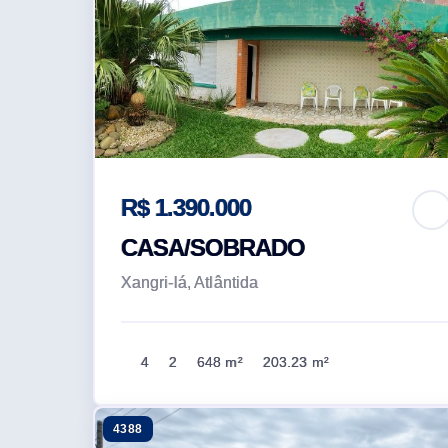
R$ 1.390.000
CASA/SOBRADO
Xangri-lá, Atlântida
4
2
648 m²
203.23 m²
4388