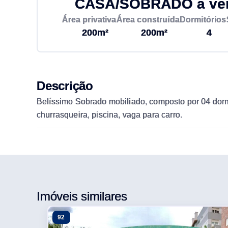
CASA/SOBRADO à vend
Área privativa
Área construída
Dormitórios
200m²
200m²
4
Descrição
Belíssimo Sobrado mobiliado, composto por 04 dormit
churrasqueira, piscina, vaga para carro.
Imóveis similares
92