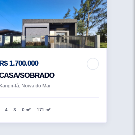
R$ 1.700.000
CASA/SOBRADO
Xangri-lá, Noiva do Mar
4
3
0 m²
171 m²