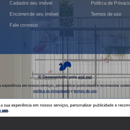
Cadastre seu imóvel
Política de Privac
Encomende seu imóvel
Termos de uso
Fale conosco
CRECI
26441J
© Desenvolvido pela
agil.net
experiência em nossos serviços, personalizar publicidade e recomendar conteú
política de privacidade
e
termos de uso
 sua experiência em nossos serviços, personalizar publicidade e recome
e uso
.