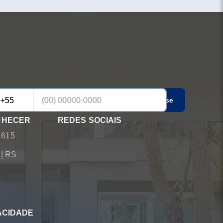
Cadastrar-se
NHECER
REDES SOCIAIS
 615
á
|
RS
ACIDADE