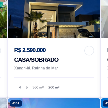
R$ 2.590.000
CASA/SOBRADO
Xangri-lá, Rainha do Mar
4
5
360 m²
200 m²
4351
4