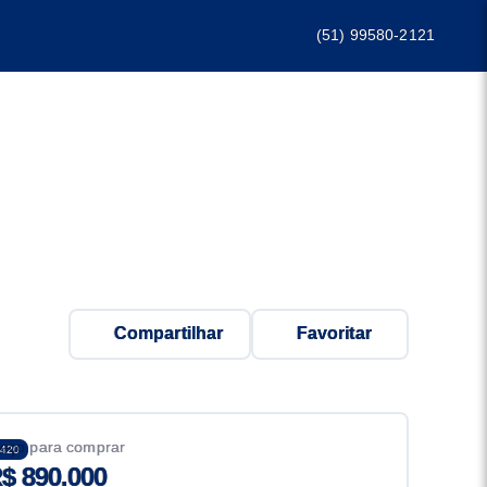
(51) 99580-2121
Compartilhar
Favoritar
eço para comprar
420
$ 890.000