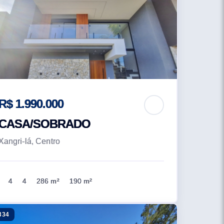
R$ 1.990.000
CASA/SOBRADO
Xangri-lá, Centro
4
4
286 m²
190 m²
334