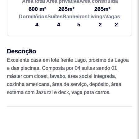
Área total
Área privativa
Área construída
600 m²
265m²
265m²
Dormitórios
Suítes
Banheiros
Livings
Vagas
4
4
5
2
2
Descrição
Excelente casa em lote frente Lago, próximo da Lagoa
e das piscinas. Composta por 04 suítes sendo 01
máster com closet, lavabo, área social integrada,
cozinha americana, área de serviço, depósito, área
externa com Jazuzzi e deck, vaga para carros.