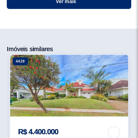
Ver mais
infraestrutura de lazer e náutica que trazem bem-estar,
liberdade, segurança e muita qualidade de vida para o
seu cliente. Foi lançado em 2011 e possui uma área de
mais de 46 hectares, possui + de 300 terrenos com
metragens a partir de 600 m² prontos para construir.
Conta com essas opções -Área completa com deck -
Imóveis similares
Rampa de acesso -Trapiche flutuante -Piscina interna e
4429
externa -Salão de festas -Churrasqueiras e vestiários -
Quadras de tênis com saibro -Quadras poliesportivas -
Campos de futebol -Pista de skate -Cancha de bocha -
Minigolfe -Salão de festas completo -Sala de jogos
-Área Kids -Piscinas externas para adultos e crianças -
Piscinas interna térmica -Saunas -Academia -Garagens
fechadas -Infraestrutura para guardar equipamentos -
Lanchas e jet skis -Lago-Ilha -Pista de caminhada
-Área de contemplação e mais 50% de área preservada
R$ 4.400.000