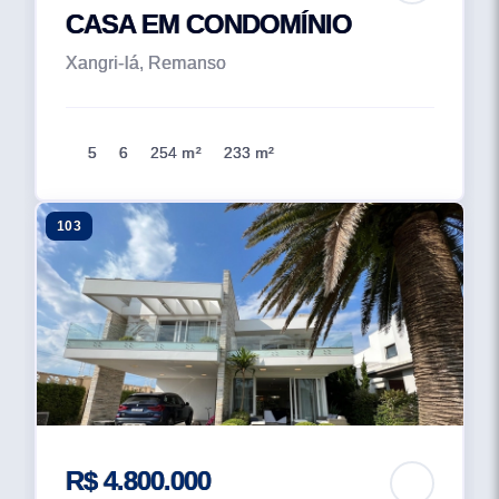
CASA EM CONDOMÍNIO
Xangri-lá, Remanso
5
6
254 m²
233 m²
103
R$ 4.800.000