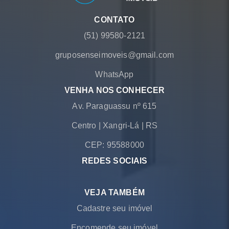
CONTATO
(51) 99580-2121
gruposenseimoveis@gmail.com
WhatsApp
VENHA NOS CONHECER
Av. Paraguassu nº 615
Centro
|
Xangri-Lá
|
RS
CEP: 95588000
REDES SOCIAIS
VEJA TAMBÉM
Cadastre seu imóvel
Encomende seu imóvel