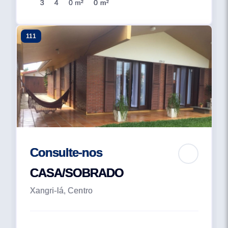
3
4
0 m²
0 m²
111
Consulte-nos
CASA/SOBRADO
Xangri-lá, Centro