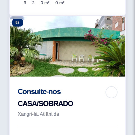
3
2
0 m²
0 m²
92
Consulte-nos
CASA/SOBRADO
Xangri-lá, Atlântida