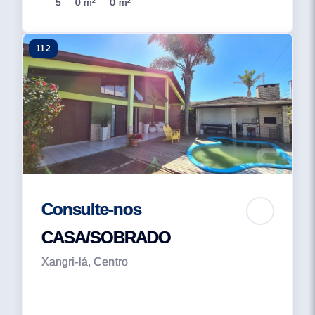
5
0 m²
0 m²
112
Consulte-nos
CASA/SOBRADO
Xangri-lá, Centro