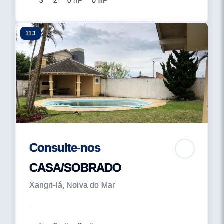
3
2
0 m²
0 m²
113
Consulte-nos
CASA/SOBRADO
Xangri-lá, Noiva do Mar