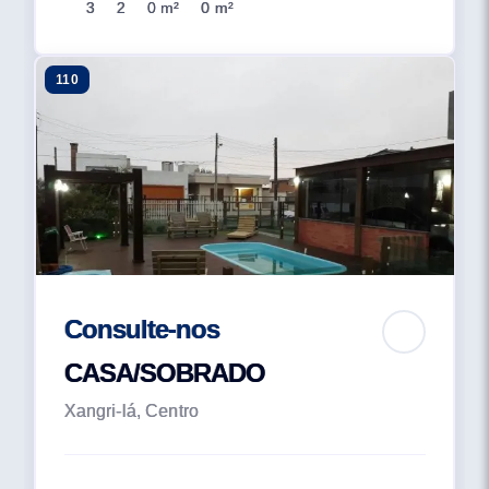
3
2
0 m²
0 m²
110
Consulte-nos
CASA/SOBRADO
Xangri-lá, Centro