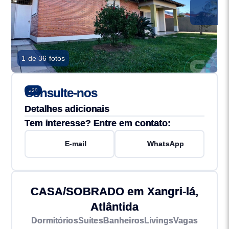
1 de 36 fotos
Consulte-nos
229
Detalhes adicionais
Tem interesse? Entre em contato:
E-mail
WhatsApp
CASA/SOBRADO em Xangri-lá,
Atlântida
Dormitórios
Suítes
Banheiros
Livings
Vagas