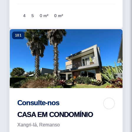
4
5
0 m²
0 m²
101
Consulte-nos
CASA EM CONDOMÍNIO
Xangri-lá, Remanso