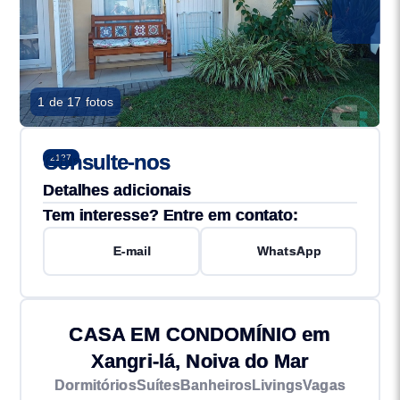
1 de 17 fotos
Consulte-nos
2127
Detalhes adicionais
Tem interesse? Entre em contato:
E-mail
WhatsApp
CASA EM CONDOMÍNIO em
Xangri-lá, Noiva do Mar
Dormitórios
Suítes
Banheiros
Livings
Vagas