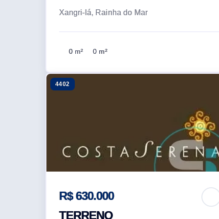
Xangri-lá, Rainha do Mar
0 m²
0 m²
4402
R$ 630.000
TERRENO