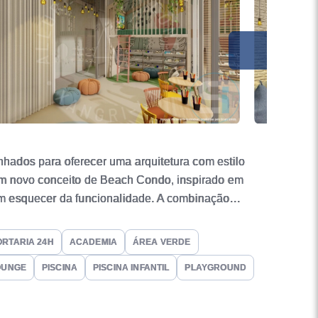
hados para oferecer uma arquitetura com estilo
Um novo conceito de Beach Condo, inspirado em
sem esquecer da funcionalidade. A combinação
entes exclusivos. Vem aí um projeto rico em
e final de desenvolvimento e aprovação nos órgãos
ORTARIA 24H
ACADEMIA
ÁREA VERDE
leta • Pórtico com entrada imponente e com guarita
OUNGE
PISCINA
PISCINA INFANTIL
PLAYGROUND
do clubhouse com vista panorâmica e espaço
ampa de skate, ping pong e quiosque integrado •