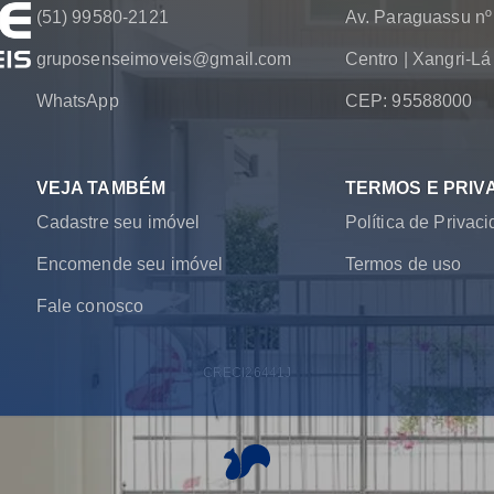
(51) 99580-2121
Av. Paraguassu nº
gruposenseimoveis@gmail.com
Centro
|
Xangri-L
WhatsApp
CEP: 95588000
VEJA TAMBÉM
TERMOS E PRIV
Cadastre seu imóvel
Política de Privac
Encomende seu imóvel
Termos de uso
Fale conosco
CRECI
26441J