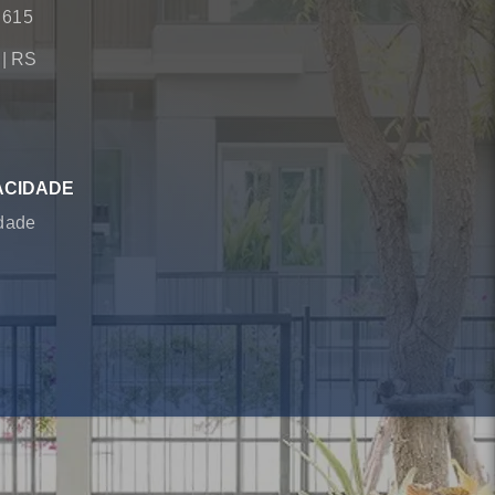
 615
á
|
RS
ACIDADE
idade