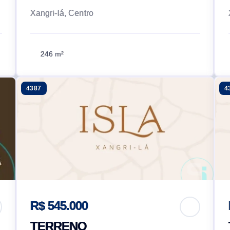
Xangri-lá, Centro
246 m²
4387
4
R$ 545.000
TERRENO