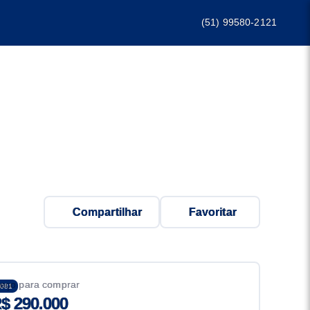
(51) 99580-2121
Compartilhar
Favoritar
eço para comprar
081
$ 290.000