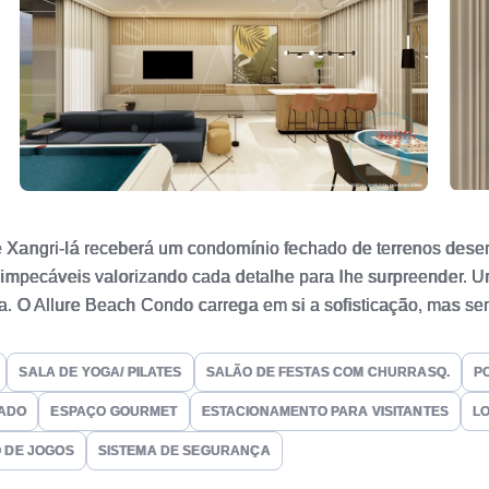
Xangri-lá receberá um condomínio fechado de terrenos desen
 impecáveis valorizando cada detalhe para lhe surpreender. 
ília. O Allure Beach Condo carrega em si a sofisticação, mas 
ança de um condomínio fechado. Momentos únicos merecem ambi
ar a melhor experiência em viver bem! O projeto está em fas
SALA DE YOGA/ PILATES
SALÃO DE FESTAS COM CHURRASQ.
P
cializado após registro de incorporação. Infraestrutura Comp
ADO
ESPAÇO GOURMET
ESTACIONAMENTO PARA VISITANTES
L
utura de um clube e finamente decorado • Rooftop no terraço 
de esportes completa com quadra poliesportiva, beach tênis, r
 DE JOGOS
SISTEMA DE SEGURANÇA
Parador na avenida beira mar SAIBA MAIS (51) 99588-3001 contato@senseimoveis.com