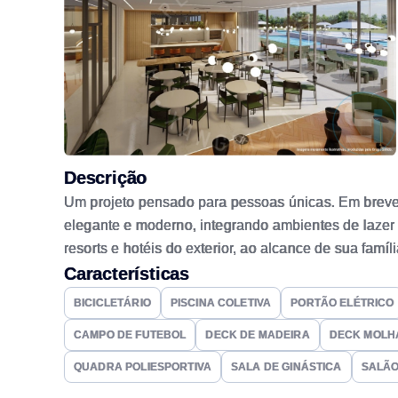
Descrição
Um projeto pensado para pessoas únicas. Em breve 
elegante e moderno, integrando ambientes de lazer
resorts e hotéis do exterior, ao alcance de sua fam
perfeita entre o silêncio, tranquilidade, e segur
Características
detalhes e com diferenciais pensados em proporcion
BICICLETÁRIO
PISCINA COLETIVA
PORTÃO ELÉTRICO
competentes locais. O empreendimento só será comer
CAMPO DE FUTEBOL
DECK DE MADEIRA
DECK MOLH
blindada • Club house completo com toda infraestr
gourmet • Piscina integrada com a prainha • Praça 
QUADRA POLIESPORTIVA
SALA DE GINÁSTICA
SALÃO