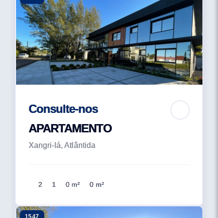
Consulte-nos
APARTAMENTO
Xangri-lá, Atlântida
2
1
0 m²
0 m²
1547