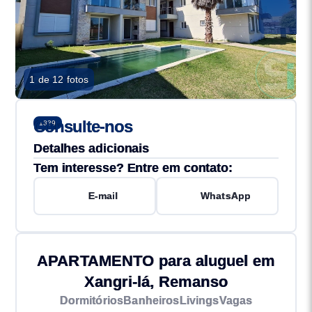
1 de 12 fotos
Consulte-nos
1839
Detalhes adicionais
Tem interesse? Entre em contato:
E-mail
WhatsApp
APARTAMENTO para aluguel em
Xangri-lá, Remanso
Dormitórios
Banheiros
Livings
Vagas