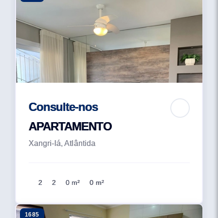
Consulte-nos
APARTAMENTO
Xangri-lá, Atlântida
2
2
0 m²
0 m²
1685