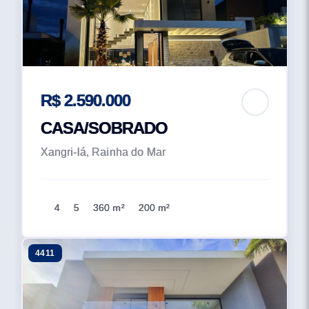
R$ 2.590.000
CASA/SOBRADO
Xangri-lá, Rainha do Mar
4
5
360 m²
200 m²
4411