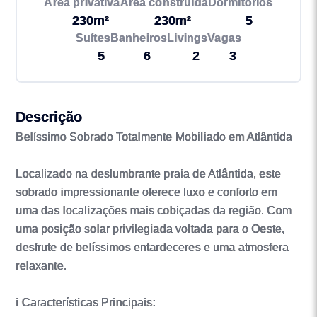
Área privativa
Área construída
Dormitórios
230m²
230m²
5
Suítes
Banheiros
Livings
Vagas
5
6
2
3
Descrição
Belíssimo Sobrado Totalmente Mobiliado em Atlântida
Localizado na deslumbrante praia de Atlântida, este
sobrado impressionante oferece luxo e conforto em
uma das localizações mais cobiçadas da região. Com
uma posição solar privilegiada voltada para o Oeste,
desfrute de belíssimos entardeceres e uma atmosfera
relaxante.
ℹ️ Características Principais: