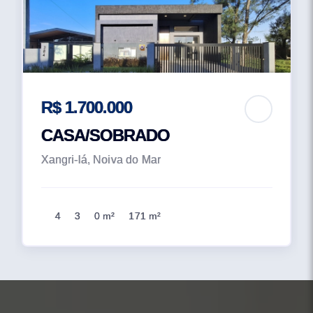
R$ 1.700.000
CASA/SOBRADO
Xangri-lá, Noiva do Mar
4
3
0 m²
171 m²