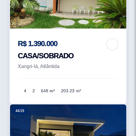
R$ 1.390.000
CASA/SOBRADO
Xangri-lá, Atlântida
4
2
648 m²
203.23 m²
4415