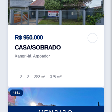
R$ 950.000
CASA/SOBRADO
Xangri-lá, Arpoador
3
3
360 m²
176 m²
4351