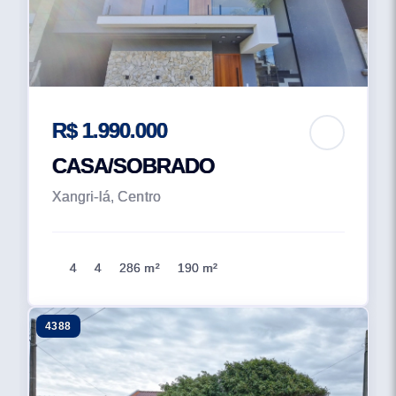
R$ 1.990.000
CASA/SOBRADO
Xangri-lá, Centro
4
4
286 m²
190 m²
4388