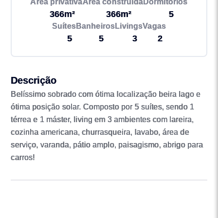
Área privativa
Área construída
Dormitórios
366m²
366m²
5
Suítes
Banheiros
Livings
Vagas
5
5
3
2
Descrição
Belíssimo sobrado com ótima localização beira lago e
ótima posição solar. Composto por 5 suítes, sendo 1
térrea e 1 máster, living em 3 ambientes com lareira,
cozinha americana, churrasqueira, lavabo, área de
serviço, varanda, pátio amplo, paisagismo, abrigo para
carros!