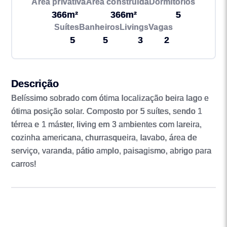
Área privativa
Área construída
Dormitórios
366m²
366m²
5
Suítes
Banheiros
Livings
Vagas
5
5
3
2
Descrição
Belíssimo sobrado com ótima localização beira lago e
ótima posição solar. Composto por 5 suítes, sendo 1
térrea e 1 máster, living em 3 ambientes com lareira,
cozinha americana, churrasqueira, lavabo, área de
serviço, varanda, pátio amplo, paisagismo, abrigo para
carros!