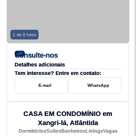
1 de 0 fotos
Consulte-nos
174
Detalhes adicionais
Tem interesse? Entre em contato:
E-mail
WhatsApp
CASA EM CONDOMÍNIO em
Xangri-lá, Atlântida
Dormitórios
Suítes
Banheiros
Livings
Vagas