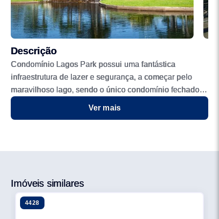
Descrição
Condomínio Lagos Park possui uma fantástica
infraestrutura de lazer e segurança, a começar pelo
maravilhoso lago, sendo o único condomínio fechado
de Xangri-lá que pode-se andar com veículo náutico a
Ver mais
motor. É o condomínio mais tradicional de Atlântida e
aproveita o que a praia mais badalada de nosso estado
oferece. infra com quadras de tênis, poliesportiva,
piscina, academia, praia artificial, espaço kids e muito
mais.
Imóveis similares
4428