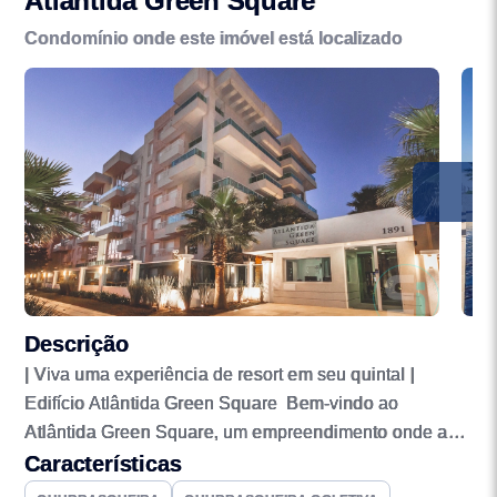
Atlântida Green Square
Condomínio onde este imóvel está localizado
Descrição
| Viva uma experiência de resort em seu quintal |
Edifício Atlântida Green Square Bem-vindo ao
Atlântida Green Square, um empreendimento onde a
sofisticação encontra o conforto, trazendo a você a
Características
melhor experiência de moradia no Bairro Atlântida, a