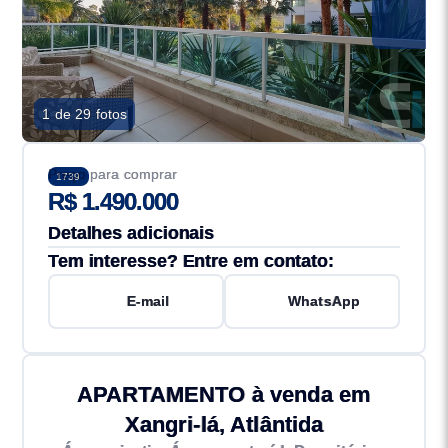
1 de 29 fotos
Preço para comprar
1739
R$ 1.490.000
Detalhes adicionais
Tem interesse? Entre em contato:
E-mail
WhatsApp
APARTAMENTO à venda em
Xangri-lá, Atlântida