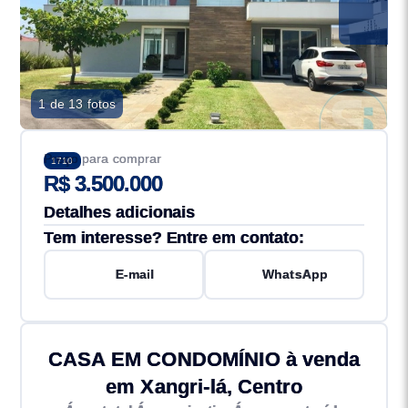
1 de 13 fotos
Preço para comprar
1710
R$ 3.500.000
Detalhes adicionais
Tem interesse? Entre em contato:
E-mail
WhatsApp
CASA EM CONDOMÍNIO à venda
em Xangri-lá, Centro