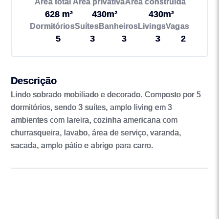
Área total
Área privativa
Área construída
628 m²
430m²
430m²
Dormitórios
Suítes
Banheiros
Livings
Vagas
5
3
3
3
2
Descrição
Lindo sobrado mobiliado e decorado. Composto por 5
dormitórios, sendo 3 suítes, amplo living em 3
ambientes com lareira, cozinha americana com
churrasqueira, lavabo, área de serviço, varanda,
sacada, amplo pátio e abrigo para carro.