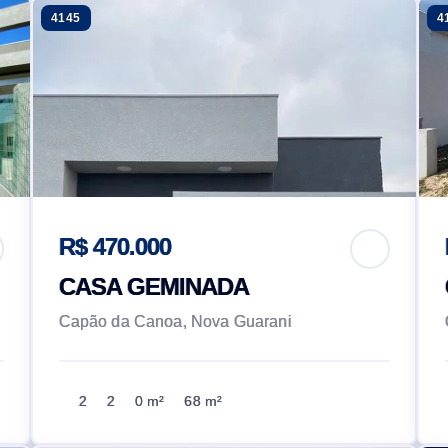
4145
4
R$ 470.000
CASA GEMINADA
Capão da Canoa, Nova Guarani
2
2
0 m²
68 m²