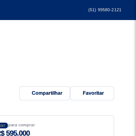
(51) 99580-2121
Compartilhar
Favoritar
eço para comprar
697
$ 595.000