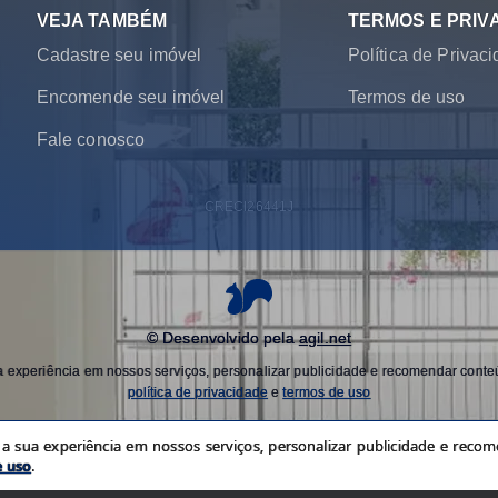
VEJA TAMBÉM
TERMOS E PRIV
Cadastre seu imóvel
Política de Privac
Encomende seu imóvel
Termos de uso
Fale conosco
CRECI
26441J
© Desenvolvido pela
agil.net
experiência em nossos serviços, personalizar publicidade e recomendar conteú
política de privacidade
e
termos de uso
 sua experiência em nossos serviços, personalizar publicidade e recome
e uso
.