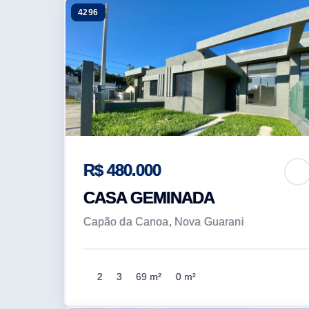
4296
R$ 480.000
CASA GEMINADA
Capão da Canoa, Nova Guarani
2
3
69 m²
0 m²