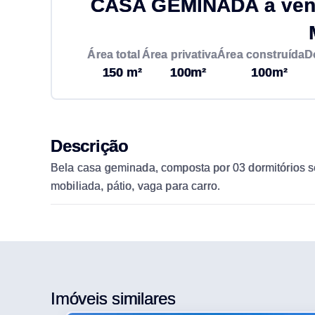
CASA GEMINADA à vend
Área total
Área privativa
Área construída
D
150 m²
100m²
100m²
Descrição
Bela casa geminada, composta por 03 dormitórios sen
mobiliada, pátio, vaga para carro.
Imóveis similares