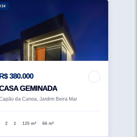
034
R$ 380.000
CASA GEMINADA
Capão da Canoa, Jardim Beira Mar
2
1
125 m²
66 m²