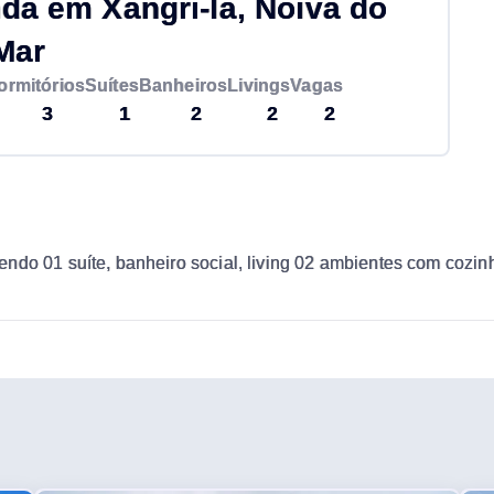
a em Xangri-lá, Noiva do
Mar
ormitórios
Suítes
Banheiros
Livings
Vagas
3
1
2
2
2
do 01 suíte, banheiro social, living 02 ambientes com cozinh