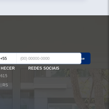
Cadastrar-se
NHECER
REDES SOCIAIS
 615
á
|
RS