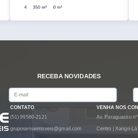
4
350 m²
0 m²
RECEBA NOVIDADES
CONTATO
VENHA NOS CO
(51) 99580-2121
Av. Paraguassu nº
gruposenseimoveis@gmail.com
Centro
|
Xangri-L