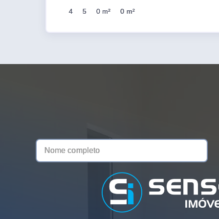
4
5
0 m²
0 m²