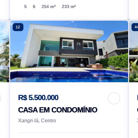
5
6
254 m²
233 m²
12
4
R$ 5.500.000
CASA EM CONDOMÍNIO
Xangri-lá, Centro