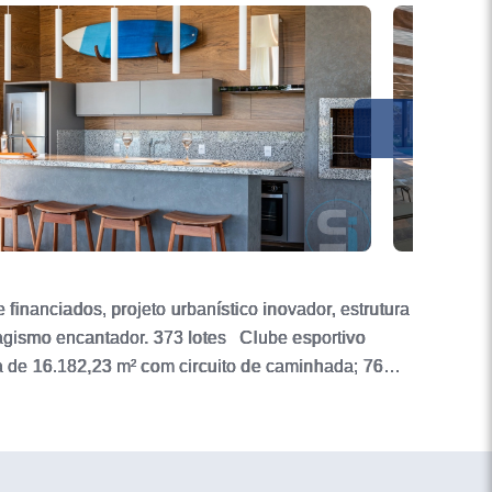
inanciados, projeto urbanístico inovador, estrutura
sagismo encantador. 373 lotes Clube esportivo
 de 16.182,23 m² com circuito de caminhada; 76
tico de acesso com cancelas e portões automáticos;
de vigilância; Localização privilegiada no ponto
as, Sea Coast e Ventura Club. O Condomínio vem
RAESTRUTURA: - Pórtico de entrada; - Segurança 24