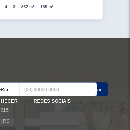
4
3
362 m²
155 m²
Cadastrar-se
NHECER
REDES SOCIAIS
 615
á
|
RS