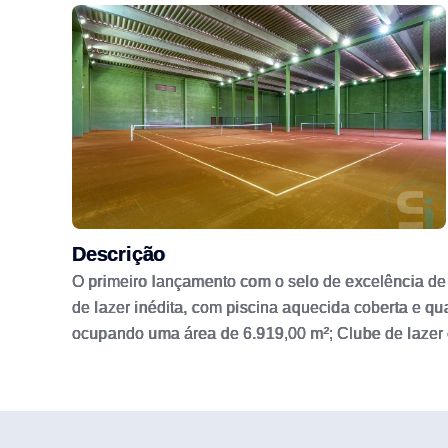
Descrição
O primeiro lançamento com o selo de excelência de 
de lazer inédita, com piscina aquecida coberta e q
ocupando uma área de 6.919,00 m²; Clube de lazer
vagas internas de estacionamento para visitantes; 
Muro de concreto e cerca energizada em todo o per
mais nobre de Xangri-La, com aproximadamente 900
com um conceito de arquitetura moderna, com uma i