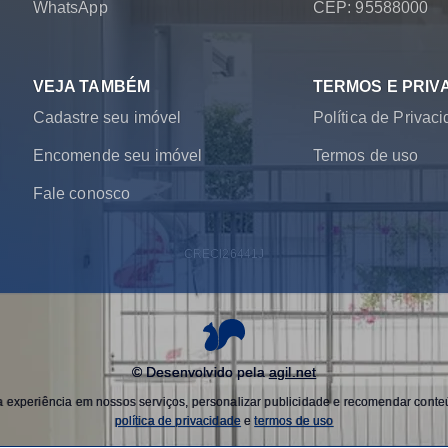
WhatsApp
CEP: 95588000
VEJA TAMBÉM
TERMOS E PRIV
Cadastre seu imóvel
Política de Privac
Encomende seu imóvel
Termos de uso
Fale conosco
CRECI
26441J
© Desenvolvido pela
agil.net
experiência em nossos serviços, personalizar publicidade e recomendar conteú
política de privacidade
e
termos de uso