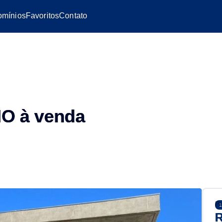
mínios
Favoritos
Contato
O à venda
Pr
1
R