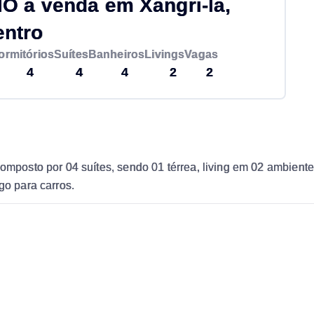
 à venda em Xangri-lá,
entro
ormitórios
Suítes
Banheiros
Livings
Vagas
4
4
4
2
2
Composto por 04 suítes, sendo 01 térrea, living em 02 ambient
go para carros.