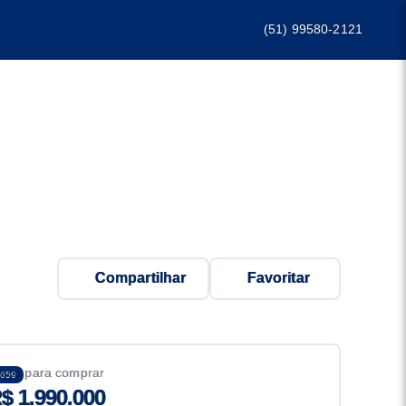
(51) 99580-2121
Compartilhar
Favoritar
eço para comprar
659
$ 1.990.000