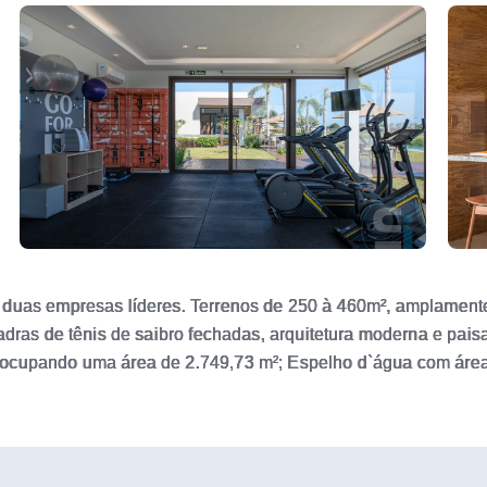
duas empresas líderes. Terrenos de 250 à 460m², amplamente f
uadras de tênis de saibro fechadas, arquitetura moderna e pai
 ocupando uma área de 2.749,73 m²; Espelho d`água com área
Área de preservação ambiental integrada às áreas verdes; Pór
ímetro; Sistema de segurança com monitoramento por câmeras 
 metros de distância do mar, junto aos Condomínio Las Dun
nfraestrutura completa de lazer, conforto e segurança. INF