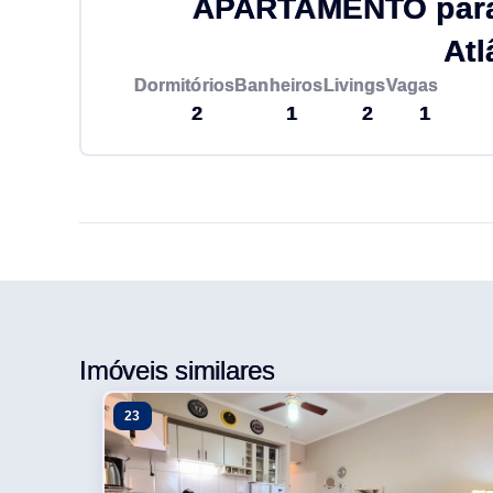
APARTAMENTO para 
Atl
Dormitórios
Banheiros
Livings
Vagas
2
1
2
1
Imóveis similares
23