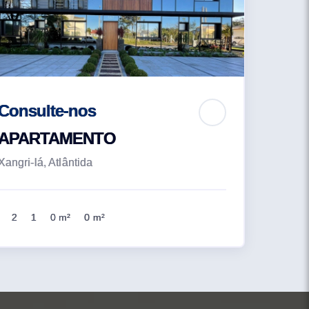
Consulte-nos
APARTAMENTO
Xangri-lá, Atlântida
2
1
0 m²
0 m²