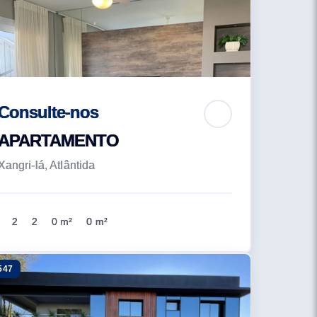
Consulte-nos
APARTAMENTO
Xangri-lá, Atlântida
2
2
0 m²
0 m²
547