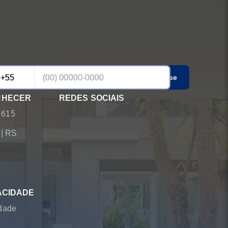
Cadastrar-se
NHECER
REDES SOCIAIS
 615
á
|
RS
ACIDADE
idade