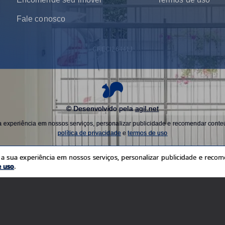
Fale conosco
CRECI
26441J
© Desenvolvido pela
agil.net
experiência em nossos serviços, personalizar publicidade e recomendar conteú
política de privacidade
e
termos de uso
 sua experiência em nossos serviços, personalizar publicidade e recome
e uso
.