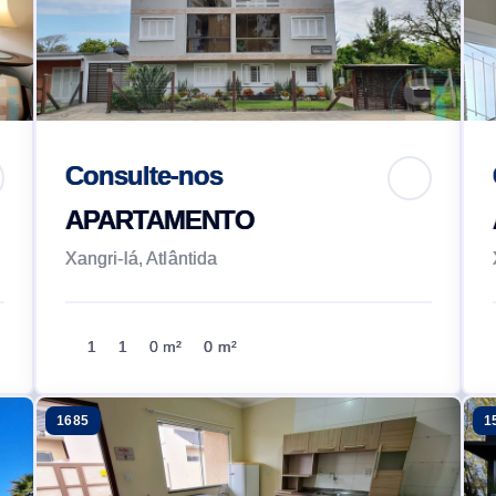
Consulte-nos
APARTAMENTO
Xangri-lá, Atlântida
1
1
0 m²
0 m²
1685
1