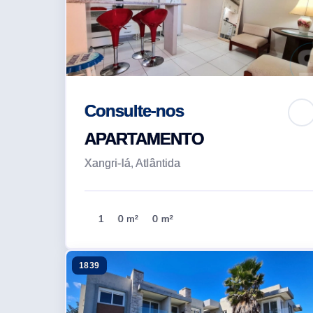
Consulte-nos
APARTAMENTO
Xangri-lá, Atlântida
1
0 m²
0 m²
1839