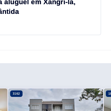
aluguel em Xangri-lá,
ântida
3162
1