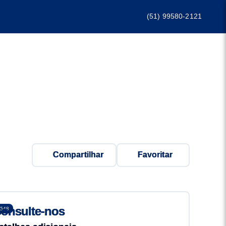
(51) 99580-2121
Compartilhar
Favoritar
onsulte-nos
548