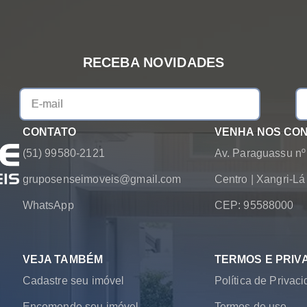
RECEBA NOVIDADES
CONTATO
VENHA NOS CO
(51) 99580-2121
Av. Paraguassu nº
gruposenseimoveis@gmail.com
Centro
|
Xangri-L
WhatsApp
CEP: 95588000
VEJA TAMBÉM
TERMOS E PRIV
Cadastre seu imóvel
Política de Privac
Encomende seu imóvel
Termos de uso