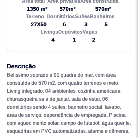
Área total
Área privativa
Área construída
1350 m²
570m²
570m²
Terreno
Dormitórios
Suítes
Banheiros
27X50
6
3
5
Livings
Depósitos
Vagas
4
1
2
Descrição
Belíssimo sobrado à 01 quadra do mar, com área
construída de 570 m2, com quatro terrenos e meio.
Living integrado, 04 ambientes, cozinha americana,
churrasqueira sala de jantar, sala de estar, 06
dormitórios sendo 4 suites, banheiro social, lavabo,
área de serviço, dependência de empregada. Piscina
com aquecimento solar, campo de futebol, água quente,
esquadrias em PVC automatizadas, alarme e câmeras.