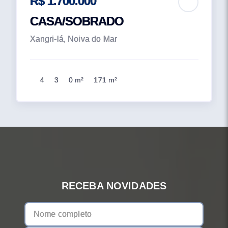
R$ 1.700.000
CASA/SOBRADO
Xangri-lá, Noiva do Mar
4
3
0 m²
171 m²
RECEBA NOVIDADES