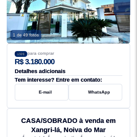
1 de 49 fotos
Preço para comprar
1503
R$ 3.180.000
Detalhes adicionais
Tem interesse? Entre em contato:
E-mail
WhatsApp
CASA/SOBRADO à venda em
Xangri-lá, Noiva do Mar