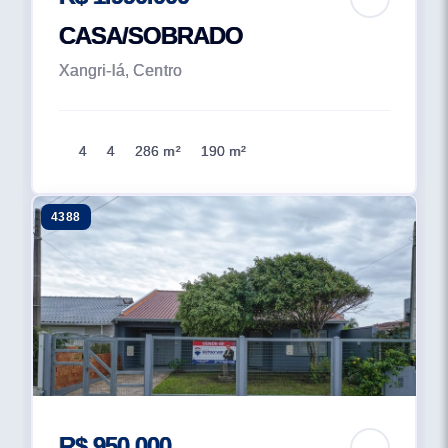
CASA/SOBRADO
Xangri-lá, Centro
4
4
286 m²
190 m²
4388
R$ 950.000