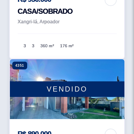
CASA/SOBRADO
Xangri-lá, Arpoador
3
3
360 m²
176 m²
4351
VENDIDO
R$ 890.000