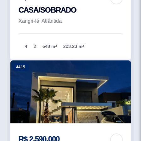
CASA/SOBRADO
Xangri-lá, Atlântida
4
2
648 m²
203.23 m²
4415
R$ 2.590.000