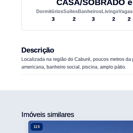
CASA/SOBRADO em 
Dormitórios
Suítes
Banheiros
Livings
Vagas
3
2
3
2
2
Descrição
Localizada na região do Caburé, poucos metros da p
americana, banheiro social, piscina, amplo pátio.
Imóveis similares
115