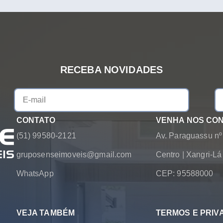
RECEBA NOVIDADES
CONTATO
VENHA NOS CO
(51) 99580-2121
Av. Paraguassu nº
gruposenseimoveis@gmail.com
Centro
|
Xangri-L
WhatsApp
CEP: 95588000
VEJA TAMBÉM
TERMOS E PRIV