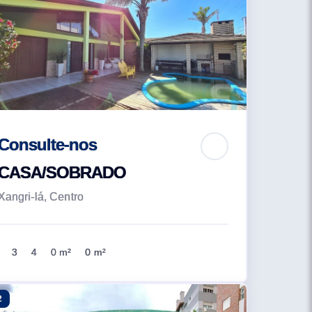
Consulte-nos
CASA/SOBRADO
Xangri-lá, Centro
3
4
0 m²
0 m²
2