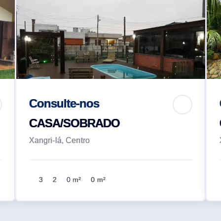
Consulte-nos
CASA/SOBRADO
Xangri-lá, Centro
3
2
0 m²
0 m²