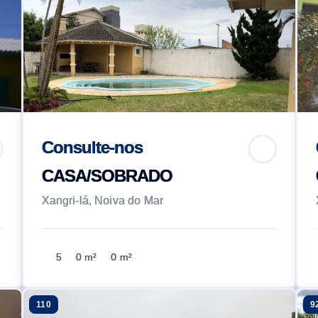
Consulte-nos
CASA/SOBRADO
Xangri-lá, Noiva do Mar
5
0 m²
0 m²
110
9