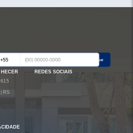
Cadastrar-se
NHECER
REDES SOCIAIS
 615
á
|
RS
ACIDADE