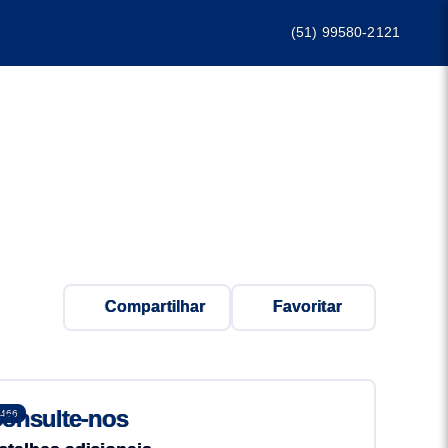
(51) 99580-2121
Compartilhar
Favoritar
onsulte-nos
466