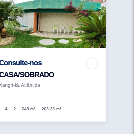
Consulte-nos
CASA/SOBRADO
Xangri-lá, Atlântida
4
2
648 m²
203.23 m²