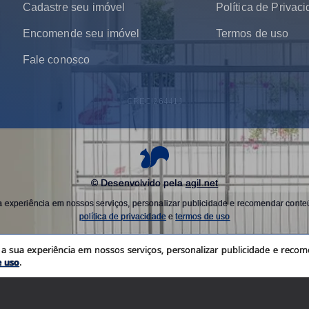
Cadastre seu imóvel
Política de Privac
Encomende seu imóvel
Termos de uso
Fale conosco
CRECI
26441J
© Desenvolvido pela
agil.net
experiência em nossos serviços, personalizar publicidade e recomendar conteú
política de privacidade
e
termos de uso
 sua experiência em nossos serviços, personalizar publicidade e recome
e uso
.