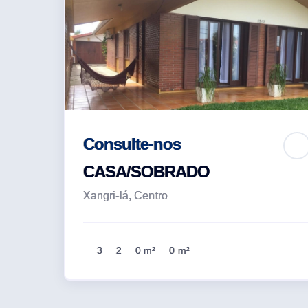
Consulte-nos
CASA/SOBRADO
Xangri-lá, Centro
3
2
0 m²
0 m²