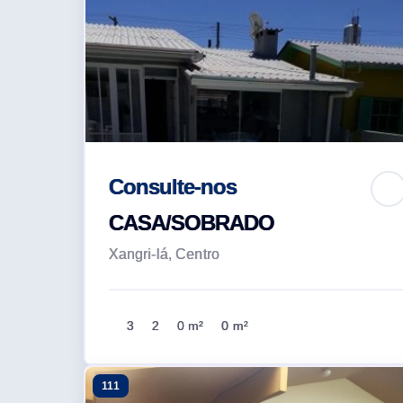
Consulte-nos
CASA/SOBRADO
Xangri-lá, Centro
3
2
0 m²
0 m²
111