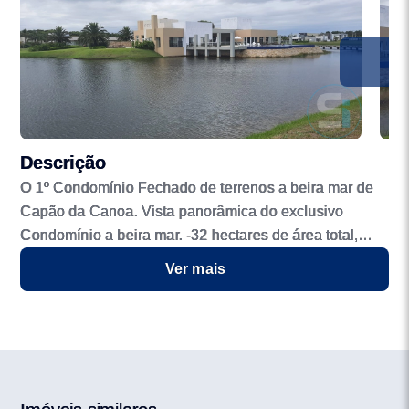
Descrição
O 1º Condomínio Fechado de terrenos a beira mar de
Capão da Canoa. Vista panorâmica do exclusivo
Condomínio a beira mar. -32 hectares de área total,
com mais de 650m de frente a beira mar -289 lotes,
Ver mais
com áreas de 450 a 600m² -100% dos lotes não tem
vizinhos de fundos -5 hectares de espelho d água, o
que corresponde a 16% da área total Urbanismo que
privilegia o carro na garagem e o chinelo nos pés No
Costa Serena, ninguém precisa pegar o carro para ir à
praia, um lindo Boulevard atravessa o Condomínio e