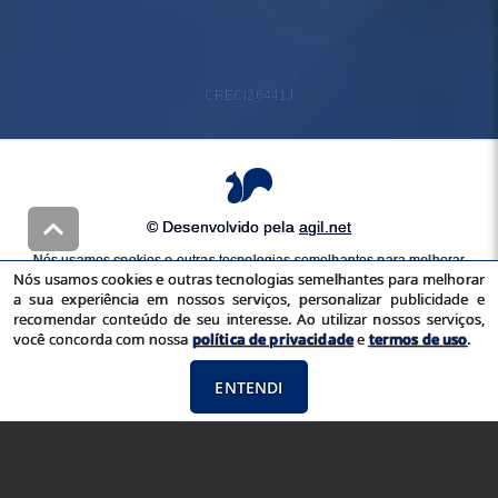
CRECI
26441J
© Desenvolvido pela
agil.net
Nós usamos cookies e outras tecnologias semelhantes para melhorar
Nós usamos cookies e outras tecnologias semelhantes para melhorar
a sua experiência em nossos serviços, personalizar publicidade e
a sua experiência em nossos serviços, personalizar publicidade e
recomendar conteúdo de seu interesse. Ao utilizar nossos serviços,
recomendar conteúdo de seu interesse. Ao utilizar nossos serviços,
você concorda com nossa
política de privacidade
e
termos de uso
você concorda com nossa
política de privacidade
e
termos de uso
.
ENTENDI