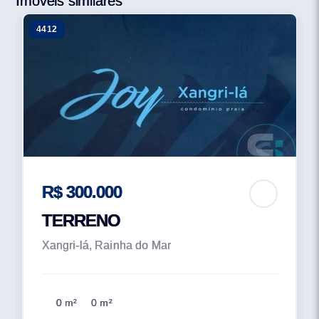
Imóveis similares
chega na praia. Além disso, a maioria dos acessos
4412
termina em Cul-de-sac, restringindo a circulação de
veículos. Jogos, encontros e bate-papo ao pé da
lareira. Se o Costa Serena tem praia do lado de fora,
também tem muitas opções de lazer do lado de dentro:
-Clube conceito com 1.424m²; -Amplo Solarium e Hall
coberto; -Piscina com deck molhado e borda e fundo
infinito a beira lago; -Fitness Center; -Espaço Kids
temático; -Vestiários; -Espaço gourmet com estar e
lareira; -Sala de jogos; -Bistro com estar e lareira; -
R$ 300.000
Conveniência; Liberdade para os sentidos, o clube
está logo ali. -2 canchas de futebol society -Quadra
TERRENO
poliesportiva em piso sintético -Quadra de tênis, em
Xangri-lá, Rainha do Mar
piso sintético, descoberta -Quadra de tênis coberta,
com piso em saibro, vestiários e quiosque, com 860m² -
Paradouro de esporte com sanitários, churrasqueira e
0 m²
0 m²
pergolado -Playground infantil no espaço social e ao