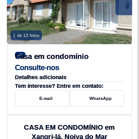
1 de 13 fotos
Casa em condomínio
121
Consulte-nos
Detalhes adicionais
Tem interesse? Entre em contato:
E-mail
WhatsApp
CASA EM CONDOMÍNIO em
Xangri-lá, Noiva do Mar