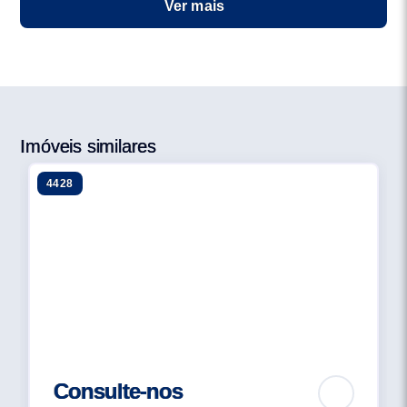
Ver mais
VOCE QUER VIVER SUAS FERIAS EM UMA CASA,
MAS SEM TER QUE SE PREOCUPAR COM A
CONSTRUCAO.VOCE QUER MUITAS OPCOES DE
LAZER.OU A OPCAO DE CURTIR A SUA CASA.
VOCE QUER SENTIR LIVRE.E TAMBEM
SEGURO.VOCE QUER UM LUGAR CHARMOSO. E
Imóveis similares
TAMBEM PRATICO.VOCE QUER ESTAR ONDE
4428
TUDO ACONTECE.MESMO QUE VOCE VA A PRAIA
SIMPLISMENTE FAZER NADA. AGORA IMAGINE A
SENSACAO DE ENCONTRAR ESSE LUGAR QUE
COMBINA TUDO O QUE VOCE SEMPRE QUIS. E
AINDA ALGO MAIS. TODA A BELEZA E ELEGANCIA
DO MEXICO COLONIAL SUTILMENTE
INCORPODADA NA ARQUITETURA.MAIS QUE UMA
INSPIRACAO, UMA EMOCAO.BEM-VINDO AO CASA
HERMOSA!!! CASAS PRONTAS COM O MAIOR
Consulte-nos
NUMERO DE DESPREOCUPACAO POR M²... CASAS