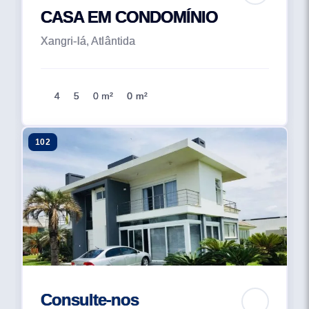
POLIESPORTIVA, FITNESS CENTER COMPLETO.
CASA EM CONDOMÍNIO
SERVIÇO PAY-PER-USE: COPEIRA, FAXINEIRA E
Xangri-lá, Atlântida
BABY-SITTER VOCÊ VAI ENTRAR EM FERIAS
CADA VEZ QUE ENTRAR AQUI... O CASA HERMOSA
E LINDO POR DENTRO E POR FORA.E, PARA QUE
TODA ESSA BELEZA ENCONTRE A
4
5
0 m²
0 m²
TRANQUILIDADE, O CONDOMINIO POSSUI
SEGURANCA 24 HORAS COM PORTARIA E
102
RONDAS O ANO INTEIRO. O CASA HERMOSA
TAMBEM TEM VISTA PARA O MAR O CASA HEMOSA
E UM LUGAR SURPREENDENTE ATE QUANDO
VOCE NAO ESTA NELE ALEM DO LAGO
ORNAMENTAL E TRAPICHE A BEIRA DO LAGO COM
LOUNGE E LAREIRA, O CONDOMÍNIO TAMBÉM
POSSUI UM PARADOURO A BEIRA-MAR QUE TEM
TUDO PARA VOCÊ LEVE A PRAIA APENAS A
VONTADE DE APROVEITAR. O PARADOURO
Consulte-nos