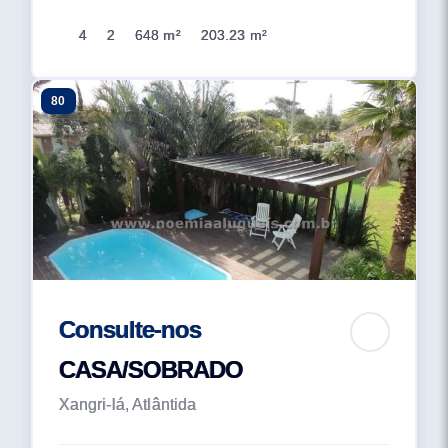
4
2
648 m²
203.23 m²
80
Consulte-nos
CASA/SOBRADO
Xangri-lá, Atlântida