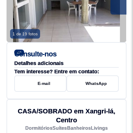
1 de 19 fotos
Consulte-nos
115
Detalhes adicionais
Tem interesse? Entre em contato:
E-mail
WhatsApp
CASA/SOBRADO em Xangri-lá,
Centro
Dormitórios
Suítes
Banheiros
Livings