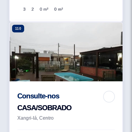
3
2
0 m²
0 m²
110
Consulte-nos
CASA/SOBRADO
Xangri-lá, Centro