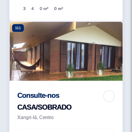
3
4
0 m²
0 m²
111
Consulte-nos
CASA/SOBRADO
Xangri-lá, Centro