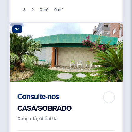
3
2
0 m²
0 m²
92
Consulte-nos
CASA/SOBRADO
Xangri-lá, Atlântida