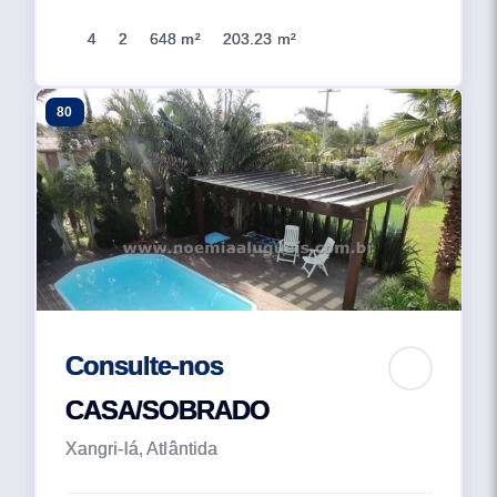
4
2
648 m²
203.23 m²
80
Consulte-nos
CASA/SOBRADO
Xangri-lá, Atlântida