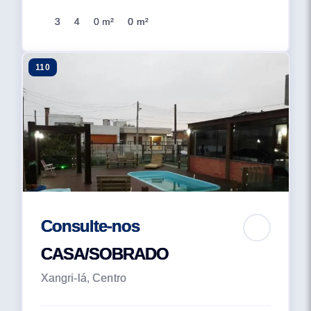
3
4
0 m²
0 m²
110
Consulte-nos
CASA/SOBRADO
Xangri-lá, Centro