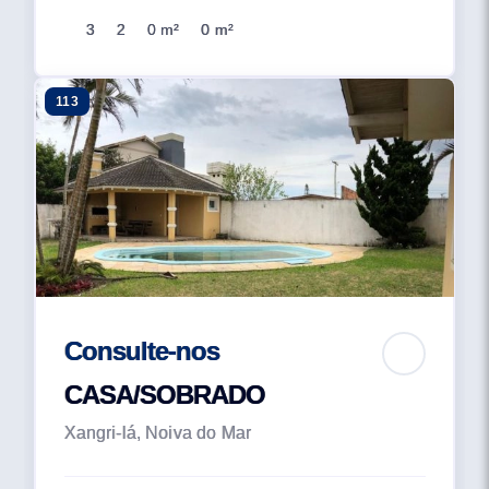
3
2
0 m²
0 m²
113
Consulte-nos
CASA/SOBRADO
Xangri-lá, Noiva do Mar