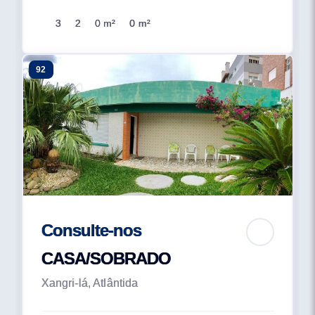
3
2
0 m²
0 m²
92
Consulte-nos
CASA/SOBRADO
Xangri-lá, Atlântida