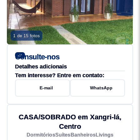
1 de 15 fotos
Consulte-nos
111
Detalhes adicionais
Tem interesse? Entre em contato:
E-mail
WhatsApp
CASA/SOBRADO em Xangri-lá,
Centro
Dormitórios
Suítes
Banheiros
Livings