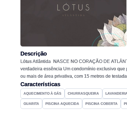
Descrição
Lótus Atlântida NASCE NO CORAÇÃO DE ATLÂNTIDA L
verdadeira essência Um condomínio exclusivo que p
ou mais de área privativa, com 15 metros de testad
úmida, sauna seca e piscina térmica com raia de 2
Características
Quadra de futebol de grama Piscinas externas adult
AQUECIMENTO À GÁS
CHURRASQUEIRA
LAVANDERI
louge externo Fitness quadra de futebol infantil de 
GUARITA
PISCINA AQUECIDA
PISCINA COBERTA
P