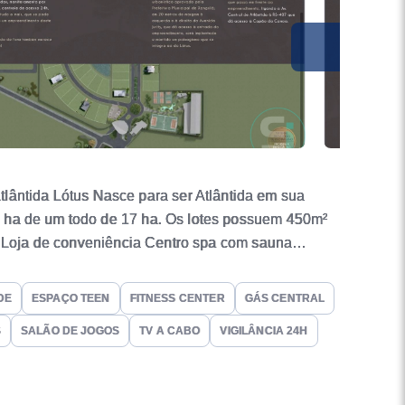
ntida Lótus Nasce para ser Atlântida em sua
8 ha de um todo de 17 ha. Os lotes possuem 450m²
ão Loja de conveniência Centro spa com sauna
squeira 2 quadras de tênis de saibro cobertas
o gourmet com lounge externo Salão de festas com
DE
ESPAÇO TEEN
FITNESS CENTER
GÁS CENTRAL
S
SALÃO DE JOGOS
TV A CABO
VIGILÂNCIA 24H