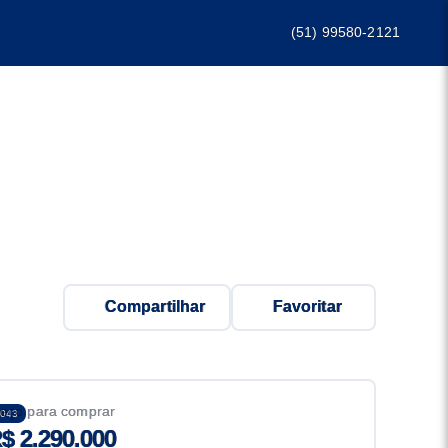
(51) 99580-2121
Compartilhar
Favoritar
eço para comprar
043
$ 2.290.000