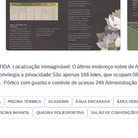
ocalização inimaginável: O último endereço nobre de Atlâ
rivilegia a privacidade São apenas 166 lotes, que ocupam 0
a. Pórtico com guarita e controle de acesso 24h Administraç
5m Playground Quadras de beach tenis 2 quiosques com churra
o e infantil Pool lounge Pool bar kids place Jogos teen Salã
A
PISCINA TÉRMICA
ACADEMIA
ÁGUA ENCANADA
ÁREA VER
grama.
ISCINA INFANTIL
QUADRA POLIESPORTIVA
SALÃO DE CONVENÇÕE