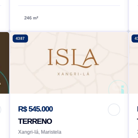
246 m²
4387
4
R$ 545.000
TERRENO
Xangri-lá, Maristela