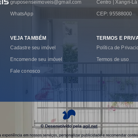
gruposenseimoveis@gmail.com
Centro
|
Xangri-L
WhatsApp
CEP: 95588000
VEJA TAMBÉM
TERMOS E PRIV
Cadastre seu imóvel
Política de Privac
Encomende seu imóvel
Termos de uso
Fale conosco
CRECI
26441J
© Desenvolvido pela
agil.net
experiência em nossos serviços, personalizar publicidade e recomendar conteú