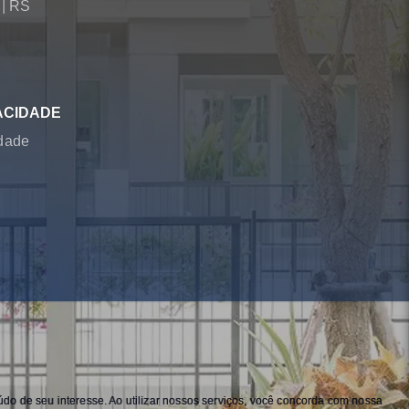
á
|
RS
ACIDADE
idade
do de seu interesse. Ao utilizar nossos serviços, você concorda com nossa