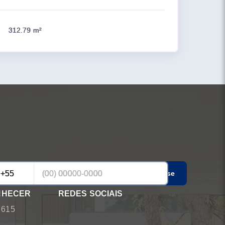
312.79 m²
Cadastrar-se
NHECER
REDES SOCIAIS
 615