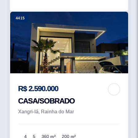
4415
R$ 2.590.000
CASA/SOBRADO
Xangri-lá, Rainha do Mar
4
5
360 m²
200 m²