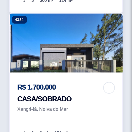
3
3
300 m²
124 m²
4334
R$ 1.700.000
CASA/SOBRADO
Xangri-lá, Noiva do Mar