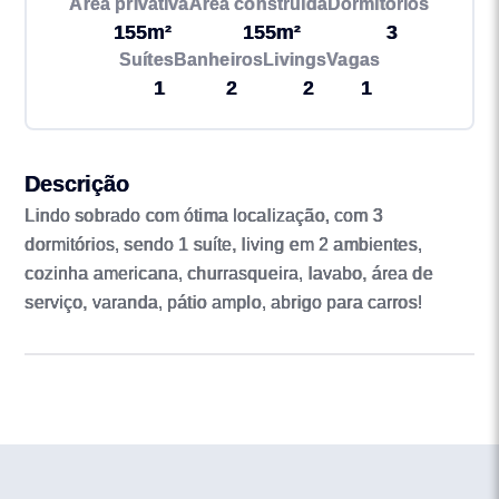
Área privativa
Área construída
Dormitórios
155m²
155m²
3
Suítes
Banheiros
Livings
Vagas
1
2
2
1
Descrição
Lindo sobrado com ótima localização, com 3
dormitórios, sendo 1 suíte, living em 2 ambientes,
cozinha americana, churrasqueira, lavabo, área de
serviço, varanda, pátio amplo, abrigo para carros!