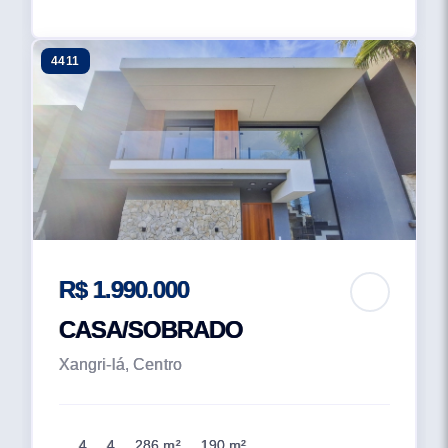
4411
R$ 1.990.000
CASA/SOBRADO
Xangri-lá, Centro
4
4
286 m²
190 m²