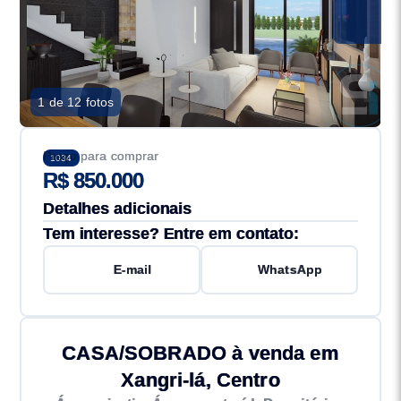
1 de 12 fotos
Preço para comprar
1034
R$ 850.000
Detalhes adicionais
Tem interesse? Entre em contato:
E-mail
WhatsApp
CASA/SOBRADO à venda em
Xangri-lá, Centro