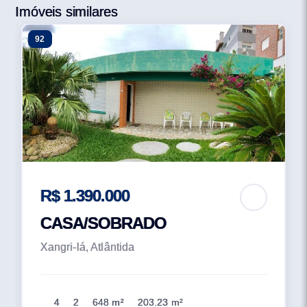
Imóveis similares
92
R$ 1.390.000
CASA/SOBRADO
Xangri-lá, Atlântida
4
2
648 m²
203.23 m²