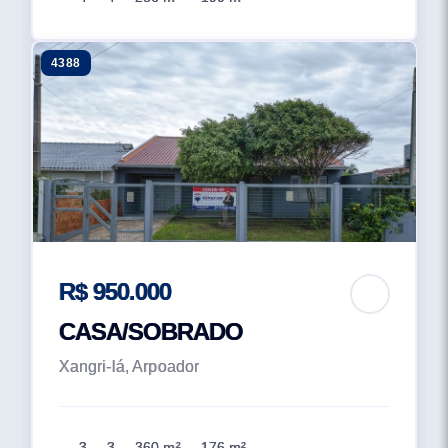
4388
R$ 950.000
CASA/SOBRADO
Xangri-lá, Arpoador
3
3
360 m²
176 m²