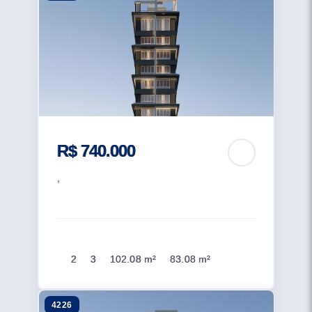
R$ 740.000
,
2
3
102.08 m²
83.08 m²
4226