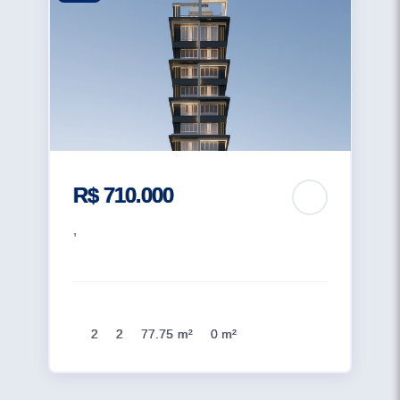
R$ 710.000
,
2
2
77.75 m²
0 m²